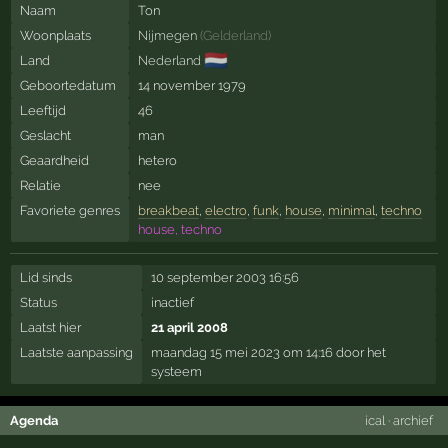
Naam
Ton
Woonplaats
Nijmegen
(
Gelderland
)
🇳🇱
Land
Nederland
Geboortedatum
14 november 1979
Leeftijd
46
Geslacht
man
Geaardheid
hetero
Relatie
nee
Favoriete genres
breakbeat
,
electro
,
funk
,
house
,
minimal
,
techno
house, techno
Lid sinds
10 september 2003 16:56
Status
inactief
Laatst hier
21 april 2008
Laatste aanpassing
maandag 15 mei 2023 om 14:16 door het
systeem
Agenda
ical
·
archief