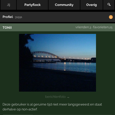
Jij
Partyflock
Community
Overig
🔍
Profiel
· 31591
vrienden
·
favorieten
TONII
,3
,25
berichtenfoto →
Deze gebruiker is al geruime tijd niet meer langsgeweest en staat
derhalve op non-actief.