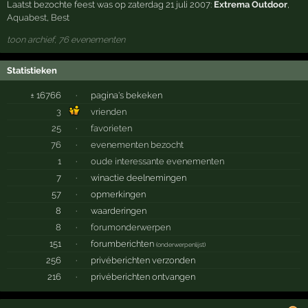
Laatst bezochte feest was op zaterdag 21 juli 2007:
Extrema Outdoor
,
Aquabest
,
Best
toon archief, 76 evenementen
Statistieken
± 16766
·
pagina's bekeken
3
vrienden
25
·
favorieten
76
·
evenementen bezocht
1
·
oude interessante evenementen
7
·
winactie deelnemingen
57
·
opmerkingen
8
·
waarderingen
8
·
forumonderwerpen
151
·
forumberichten
(
onderwerpenlijst
)
256
·
privéberichten verzonden
216
·
privéberichten ontvangen