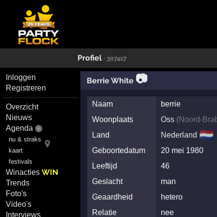
Profiel
· 307417
📷
Inloggen
Berrie White
Registreren
Naam
berrie
Overzicht
Nieuws
Woonplaats
Oss
(
Noord-Bra
Agenda
🇳🇱
Land
Nederland
nu & straks
Geboortedatum
20 mei 1980
kaart
festivals
Leeftijd
46
WIN
Winacties
Geslacht
man
Trends
Foto's
Geaardheid
hetero
Video's
Relatie
nee
Interviews