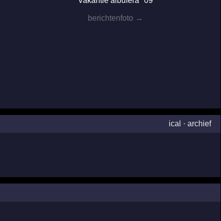
Vakantie albufera "09
berichtenfoto →
ical
·
archief