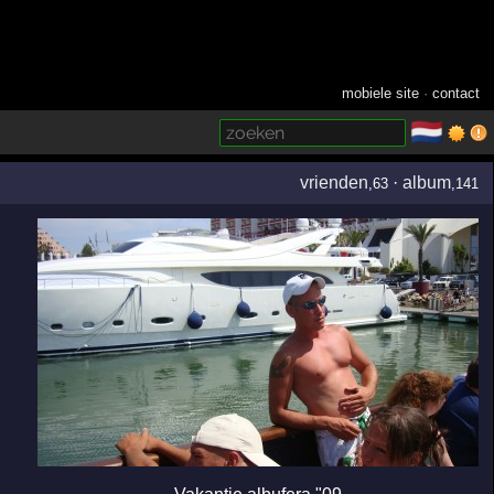
mobiele site
·
contact
🇳🇱
­
vrienden
·
album
,63
,141