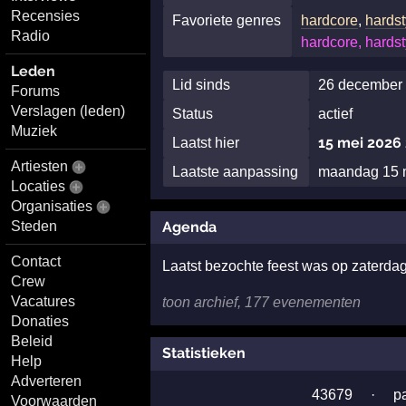
Recensies
Favoriete genres
hardcore
,
hardst
Radio
hardcore, hardst
Leden
Lid sinds
26 december 
Forums
Verslagen (leden)
Status
actief
Muziek
15 mei 2026 
Laatst hier
Artiesten
Laatste aanpassing
maandag 15 m
Locaties
Organisaties
Steden
Agenda
Contact
Laatst bezochte feest was op zaterda
Crew
Vacatures
toon archief, 177 evenementen
Donaties
Beleid
Statistieken
Help
Adverteren
43679
·
p
Voorwaarden