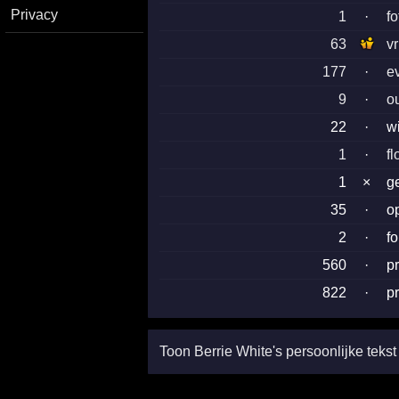
Privacy
1
·
fo
63
v
177
·
e
9
·
o
22
·
w
1
·
fl
1
×
g
35
·
o
2
·
f
560
·
p
822
·
p
Toon Berrie White's persoonlijke tekst