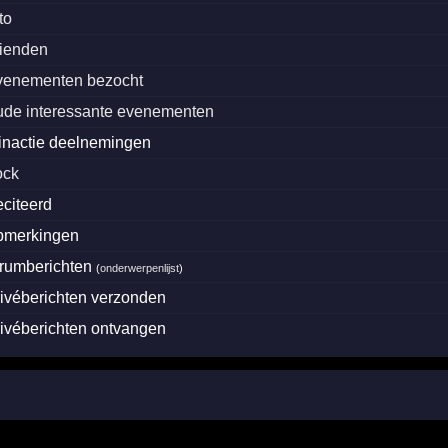
to
rienden
venementen bezocht
ude interessante evenementen
inactie deelnemingen
ock
eciteerd
pmerkingen
orumberichten
(
onderwerpenlijst
)
rivéberichten verzonden
rivéberichten ontvangen