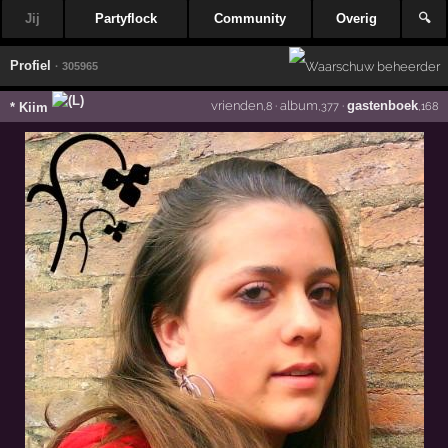
Jij
Partyflock
Community
Overig
🔍
Profiel
· 305965
vrienden
·
album
·
gastenboek
* Kiim
,8
,377
,168