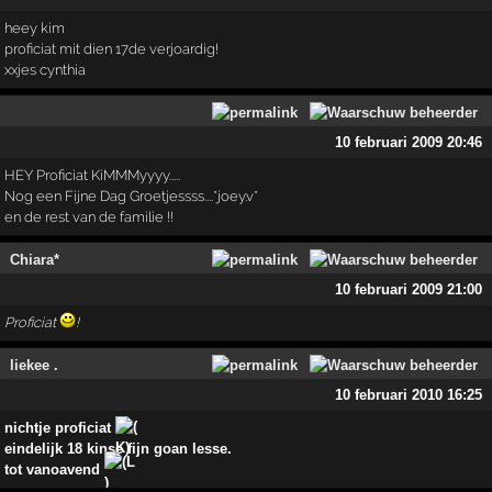
heey kim
proficiat mit dien 17de verjoardig!
xxjes cynthia
10 februari 2009 20:46
HEY Proficiat KiMMMyyyy.....
Nog een Fijne Dag Groetjessss....*joey.v*
en de rest van de familie !!
Chiara*
10 februari 2009 21:00
Proficiat
!
liekee .
10 februari 2010 16:25
nichtje proficiat
eindelijk 18 kinse fijn goan lesse.
tot vanoavend