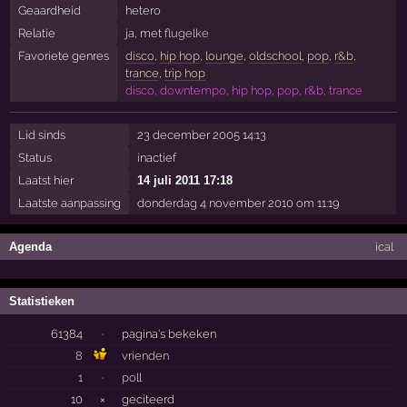
Geaardheid
hetero
Relatie
ja, met
flugelke
Favoriete genres
disco
,
hip hop
,
lounge
,
oldschool
,
pop
,
r&b
,
trance
,
trip hop
disco, downtempo, hip hop, pop, r&b, trance
Lid sinds
23 december 2005 14:13
Status
inactief
Laatst hier
14 juli 2011 17:18
Laatste aanpassing
donderdag 4 november 2010 om 11:19
Agenda
ical
Statistieken
61384
·
pagina's bekeken
8
vrienden
1
·
poll
10
×
geciteerd