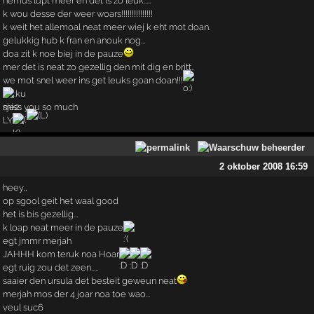
nemus lupt meer en det is zo leuk.....
k wou desse der weer woars!!!!!!!!!!!!!!!
k weit het allemoal neat meer wiej k eht mot doan.
gelukkig hub k fran en anouk nog...
doa zit k noe biej in de pauze
mer det is neat zo gezellig den mit dig en britt..
we mot snel weer ins get leuks goan doan!!!
miss you so much
LY
2 oktober 2008 16:59
heey,,
op sgool geit het waal good
het is bis gezellig...
k loap neat meer in de pauze
egt jmmr merjah
JAHHH kom teruk noa Hoar
egt ruig zou det zeen.....
saaier den ursula det besteit geweun neat
merjah mos der 4 joar noa toe wao...
veul suc6