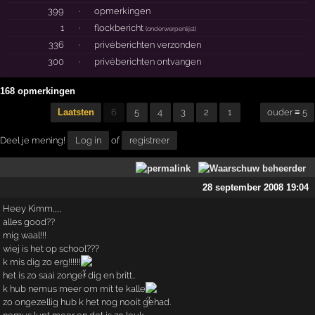
399
·
opmerkingen
1
·
flockbericht
(
onderwerpenlijst
)
336
·
privéberichten verzonden
300
·
privéberichten ontvangen
168 opmerkingen
Laatsten
6
5
4
3
2
1
ouder ≡ 5
Deel je mening!
Log in
of
registreer
28 september 2008 19:04
Heey Kimm,,,,
alles good??
mig waal!!!
wiej is het op school???
k mis dig zo erg!!!!!!
het is zo saai zonger dig en britt..
k hub nemus meer om mit te kalle
zo ongezellig hub k het nog nooit gehad.