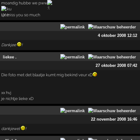
moandig hubbe we pww
LY miss you so much
4 oktober 2008 12:12
Dankjee
!
liekee .
27 oktober 2008 07:42
Die foto met det blaatje kumt mig bekind veur xD
xx hvj
je nichtje lieke xD
22 november 2008 16:46
dankjewel
!