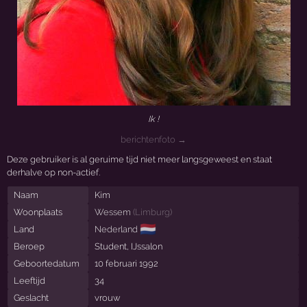
Ik !
berichtenfoto →
Deze gebruiker is al geruime tijd niet meer langsgeweest en staat
derhalve op non-actief.
Naam
Kim
Woonplaats
Wessem
(
Limburg
)
🇳🇱
Land
Nederland
Beroep
Student, IJssalon
Geboortedatum
10 februari 1992
Leeftijd
34
Geslacht
vrouw