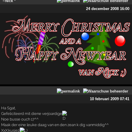
~Nick *
24 december 2008 16:00
10 februari 2009 07:41
Ha Sgat,
Gefeliciteerd mit diene verjoardige
Noe busse ouch 17^^
Maak der eine leuke daag van en den zean k dig vanmiddig^^
XxX:kusje2
L)