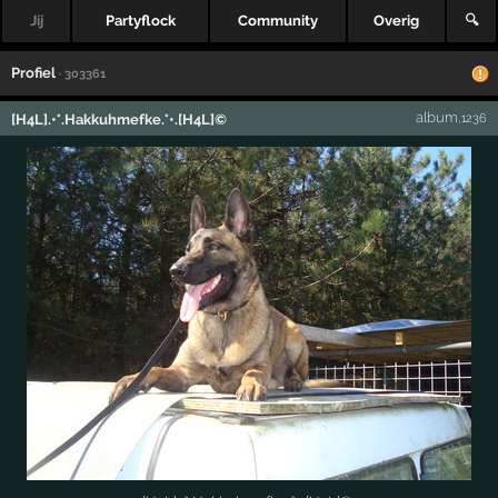
Jij
Partyflock
Community
Overig
🔍
Profiel
· 303361
album
[H4L].•°.Hakkuhmefke.°•.[H4L]©
,1236