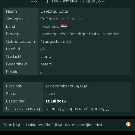
--->.,[H4L].•°..Hakkuhmefke..°•. [H4L]©., <---
Naam
Liselotte., Lotte
Woonplaats
Geffen
(
Noord-Brabant
)
🇳🇱
Land
Nederland
Beroep
Hondegeleider,,Beveiliger, Mobiel surveillant,
Geboortedatum
31 augustus 1989
Leeftijd
36
Geslacht
vrouw
Geaardheid
hetero
Relatie
ja
Lid sinds
17 december 2005 13:58
Status
actief
Laatst hier
22 juli 2026
Laatste aanpassing
zaterdag 31 augustus 2024 om 19:35
Toon [H4L].•°.Hakkuhmefke.°•.[H4L]©s persoonlijke tekst