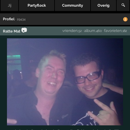
Jij
Partyflock
Community
Overig
🔍
Profiel
· 29434
📷
vrienden
·
album
·
favorieten
Ratte Mat
,52
,460
,182