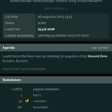
mindcontroller, mindcontroller, motherf*cking mindcontroller!!!!!
berichtenfoto →
Lid sinds
26 augustus 2003 13:43
Status
actief
Laatst hier
25 juli 2026
Laatste aanpassing
zaterdag 14 oktober 2023 om 12:07
Agenda
ical
·
archief
Laatst bezochte feest was op zaterdag 30 augustus 2025:
Ground Zero
,
Bussloo
,
Bussloo
toon archief, 97 evenementen
Statistieken
± 57873
·
pagina's bekeken
3
·
foto's
52
vrienden
182
·
favorieten