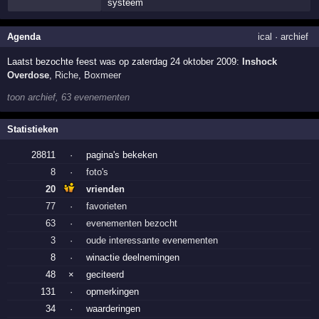
systeem
Agenda
ical
·
archief
Laatst bezochte feest was op zaterdag 24 oktober 2009:
Inshock
Overdose
,
Riche
,
Boxmeer
toon archief, 63 evenementen
Statistieken
28811
·
pagina's bekeken
8
·
foto's
20
vrienden
77
·
favorieten
63
·
evenementen bezocht
3
·
oude interessante evenementen
8
·
winactie deelnemingen
48
×
geciteerd
131
·
opmerkingen
34
·
waarderingen