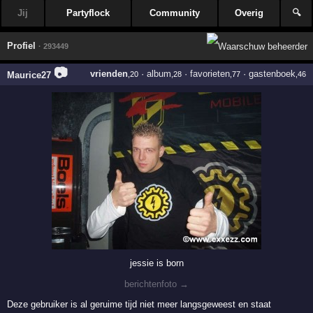
Jij
Partyflock
Community
Overig
🔍
Profiel
· 293449
📷
vrienden
·
album
·
favorieten
·
gastenboek
Maurice27
,20
,28
,77
,46
jessie is born
berichtenfoto →
Deze gebruiker is al geruime tijd niet meer langsgeweest en staat