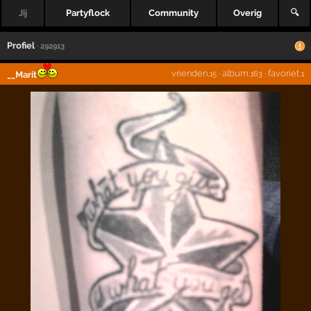
Jij
Partyflock
Community
Overig
🔍
Profiel
· 292913
vrienden
·
album
·
favoriet
__Marit
,15
,163
,1