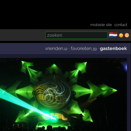
mobiele site
·
contact
🇳🇱
­
vrienden
·
favorieten
·
gastenboek
,12
,39