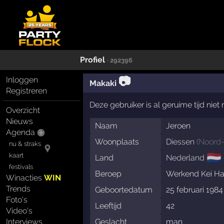
Profiel
· 292396
📷
Inloggen
Makaki
Registreren
Deze gebruiker is al geruime tijd nie
Overzicht
Nieuws
Naam
Jeroen
Agenda
Woonplaats
Diessen
(
Noord
nu & straks
🇳🇱
kaart
Land
Nederland
festivals
Beroep
Werkend Kei Ha
Winacties
WIN
Trends
Geboortedatum
25 februari 1984
Foto's
Leeftijd
42
Video's
Interviews
Geslacht
man