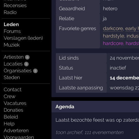
Recensies
Geaardheid
hetero
Radio
Relatie
ja
Leden
Favoriete genres
darkcore
,
early
Forums
hardstyle
,
indus
Verslagen (leden)
hardcore, hards
Muziek
Artiesten
Lid sinds
24 november
Locaties
Status
inactief
Organisaties
Steden
Laatst hier
14 december
Laatste aanpassing
woensdag 27
Contact
Crew
Vacatures
Agenda
Donaties
Beleid
Laatst bezochte feest was op zaterd
Help
Adverteren
toon archief, 111 evenementen
Voorwaarden