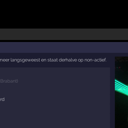
t meer langsgeweest en staat derhalve op non-actief.
-Brabant
)
rd