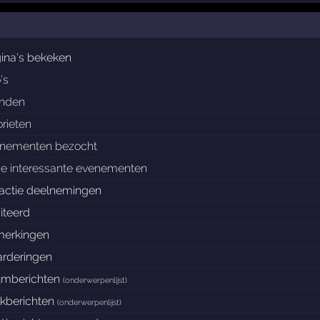
ina's bekeken
's
enden
orieten
nementen bezocht
e interessante evenementen
actie deelnemingen
iteerd
erkingen
rderingen
umberichten
(
onderwerpenlijst
)
ckberichten
(
onderwerpenlijst
)