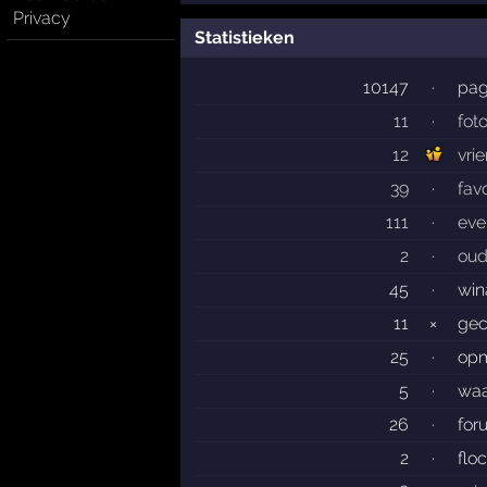
Privacy
Statistieken
10147
·
pag
11
·
foto
12
vri
39
·
fav
111
·
eve
2
·
oud
45
·
win
11
×
gec
25
·
opm
5
·
waa
26
·
for
2
·
flo