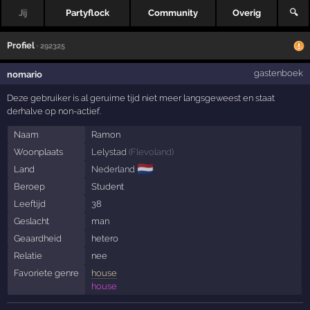
Jij
Partyflock
Community
Overig
🔍
Profiel
· 292325
gastenboek
nomario
Deze gebruiker is al geruime tijd niet meer langsgeweest en staat
derhalve op non-actief.
Naam
Ramon
Woonplaats
Lelystad
(
Flevoland
)
🇳🇱
Land
Nederland
Beroep
Student
Leeftijd
38
Geslacht
man
Geaardheid
hetero
Relatie
nee
Favoriete genre
house
house