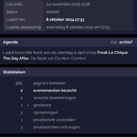
Lid sinds
24 november 2005 13:36
Status
inactief
Laatst hier
8 oktober 2014 17:33
Laatste aanpassing
woensdag 8 oktober 2014 om 17:33
Agenda
ical
·
archief
Laatst bezochte feest was op zaterdag 11 april 2009:
Freak Le Chique
The Day After
,
De Rede van Dronten
,
Dronten
Statistieken
962
·
pagina's bekeken
2
·
evenementen bezocht
2
·
winactie deelnemingen
1
×
geciteerd
3
·
opmerkingen
1
·
privébericht verzonden
3
·
privéberichten ontvangen