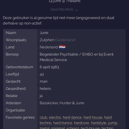
Dj jurre @ Thailand
berichtenfoto →
Deze gebruiker is al geruime tijd niet meer langsgeweest en staat
derhalve op non-actief.
Naam
Jurre
Woonplaats
Zutphen
(
Gelderland
)
🇳🇱
Land
Nederland
Beroep
Begeleider Psychiatrie / EHBO-er bij Event
Medical Service
Geboortedatum
6 april 1983
Leeftijd
43
Geslacht
man
Geaardheid
hetero
Relatie
ja
Artiesten
Basskicker
,
Hunter
&
Jurre
Organisatie
Favoriete genres
club
,
electro
,
hard dance
,
hard house
,
hard
techno
,
hard trance
,
hardcore
,
hardstyle
,
jump
,
metal
,
minimal
,
schranz
,
tech house
,
techno
,