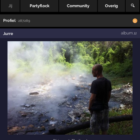
Jij
Partyflock
Community
Overig
🔍
Profiel
· 287289
album
Jurre
,12