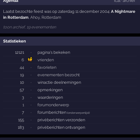
Agenda
ical
·
archief
Laatst bezochte feest was op zaterdag 11 december 2004:
A Nightmare
in Rotterdam
,
Ahoy
,
Rotterdam
toon archief, 19 evenementen
Statistieken
12121
·
pagina's bekeken
6
vrienden
44
·
favorieten
19
·
evenementen bezocht
10
·
winactie deelnemingen
57
·
opmerkingen
3
·
waarderingen
1
·
forumonderwerp
7
·
forumberichten
(
onderwerpenlijst
)
155
·
privéberichten verzonden
183
·
privéberichten ontvangen