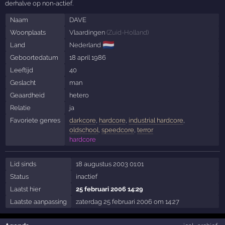
derhalve op non-actief.
Naam
DAVE
Woonplaats
Vlaardingen
(
Zuid-Holland
)
🇳🇱
Land
Nederland
Geboortedatum
18 april 1986
Leeftijd
40
Geslacht
man
Geaardheid
hetero
Relatie
ja
Favoriete genres
darkcore
,
hardcore
,
industrial hardcore
,
oldschool
,
speedcore
,
terror
hardcore
Lid sinds
18 augustus 2003 01:01
Status
inactief
Laatst hier
25 februari 2006 14:29
Laatste aanpassing
zaterdag 25 februari 2006 om 14:27