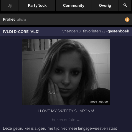
Jij
Partyflock
Community
Overig
🔍
Profiel
· 28494
vrienden
·
favorieten
·
gastenboek
[VLD] D-CORE [VLD]
,6
,44
I LOVE MY SWEETY SHARONA!
berichtenfoto →
Deze gebruiker is al geruime tijd niet meer langsgeweest en staat