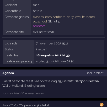
Geslacht
man
Geaardheid
hetero
Favoriete genres
classics
,
early hardcore
,
early rave
,
hardcore
,
oldschool
, Skihut :p
hardcore
Favoriete site
evil-activities.nl
Lid sinds
7 november 2005 15:13
Status
inactief
Laatst hier
26 augustus 2012 02:39
Laatste aanpassing
vrijdag 3 juni 2011 om 02:56
Agenda
ical
·
archief
Laatst bezochte feest was op zaterdag 25 juni 2011:
Defqon.1 Festival
,
Walibi Holland
,
Biddinghuizen
toon archief, 80 evenementen
Toon *** Pol ***s persoonlijke tekst