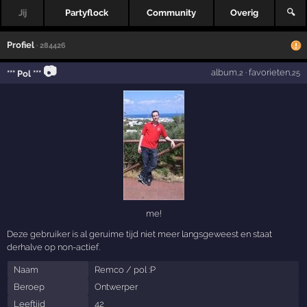
Jij
Partyflock
Community
Overig
🔍
Profiel
· 284426
📷
album
·
favorieten
*** Pol ***
,2
,25
me!
Deze gebruiker is al geruime tijd niet meer langsgeweest en staat
derhalve op non-actief.
Naam
Remco / pol :P
Beroep
Ontwerper
Leeftijd
42