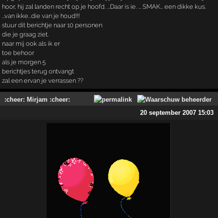
hoor, hij zal landen recht op je hoofd. ...Daar is ie. ... SMAK... een dikke kus.
...van ikke...die van je houd!!!
stuur dit berichtje naar 10 personen
die je graag ziet.
naar mij ook als ik er
toe behoor
als je morgen 5
berichtjes terug ontvangt
zal een ervan je verrassen ??
:cheer: Mirjam :cheer:
20 september 2007 15:03