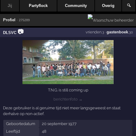
Jij
Partyflock
Community
Overig
🔍
Profiel
· 275289
📷
vrienden
·
gastenboek
DLSVC
,3
,30
T.N.G. is still coming up
berichtenfoto →
Deze gebruiker is al geruime tijd niet meer langsgeweest en staat
derhalve op non-actief.
Geboortedatum
20 september 1977
Leeftijd
48