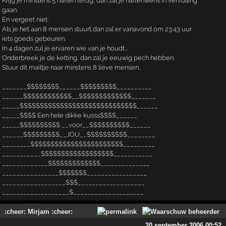
Krijg je minstens 5 harten terug, dan zal je hartenwens in vervulling
gaan.
En vergeet niet:
Als je het aan 8 mensen stuurt,dan zal er vanavond om 23:43 uur
iets goeds gebeuren.
In 4 dagen zul je ervaren wie van je houdt...
Onderbreek je de ketting, dan zal je eeuwig pech hebben.
Stuur dit mailtje naar minstens 8 lieve mensen..
_______$$$$$$$$______$$$$$$$$$__________
______$$$$$$$$$$$$__$$$$$$$$$$$$$_______
_____$$$$$$$$$$$$$$$$$$$$$$$$$$$$$______
_____$$$$ Een hele dikke kusss$$$$______
_____$$$$$$$$$$ __voor__$$$$$$$$$$______
______$$$$$$$$$__JOU__$$$$$$$$$$________
________$$$$$$$$$$$$$$$$$$$$$$$_________
___________$$$$$$$$$$$$$$$$$$___________
_____________$$$$$$$$$$$$$______________
________________$$$$$$$_________________
__________________$$$___________________
___________________$____________________
:cheer: Mirjam :cheer:
20 september 2006 00:52