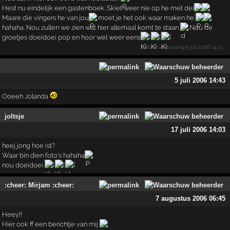
Hest nu eindelijk een gastenboek. Skiet weer nie op he met dei
Maare die vingers he van jou
moet je het ook waar maken he
hahaha. Nou zullen we zien wat hier allemaal komt te staan
Nou de
groetjes doeidoei pop en hoor wel weer eens
laatste aanpassing
5 juli 2006 14:23
5 juli 2006 14:43
Ooeeh Jolanda
joltsje
17 juli 2006 14:03
heej jong hoe ist?
Waar bin dien foto's hahaha
nou doeidoei
:cheer: Mirjam :cheer:
7 augustus 2006 06:45
Heey!!
Hier ook ff een berichtje van mij