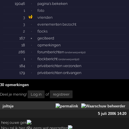
19046
·
pagina's bekeken
1
·
foto
3
vrienden
3
·
evenementen bezocht
2
·
flocks
167
×
geciteerd
18
·
opmerkingen
286
·
forumberichten
(
onderwerpenlijst
)
1
·
flockbericht
(
onderwerpenlijst
)
184
·
privéberichten verzonden
179
·
privéberichten ontvangen
30 opmerkingen
Deel je mening!
Log in
of
registreer
joltsje
5 juli 2006 14:20
heej ouwe gek
Nou zal ik hier ook eens wat neerzetten