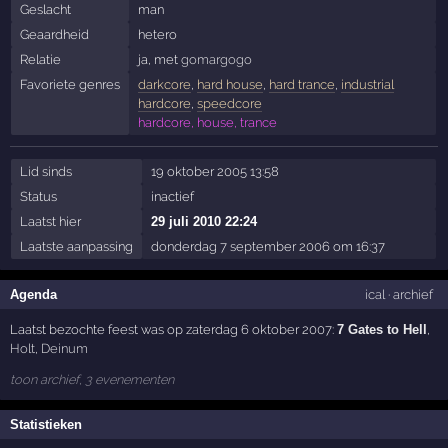
Geslacht
man
Geaardheid
hetero
Relatie
ja, met
gomargogo
Favoriete genres
darkcore
,
hard house
,
hard trance
,
industrial
hardcore
,
speedcore
hardcore, house, trance
Lid sinds
19 oktober 2005 13:58
Status
inactief
Laatst hier
29 juli 2010 22:24
Laatste aanpassing
donderdag 7 september 2006 om 16:37
Agenda
ical
·
archief
Laatst bezochte feest was op zaterdag 6 oktober 2007:
7 Gates to Hell
,
Holt
,
Deinum
toon archief, 3 evenementen
Statistieken