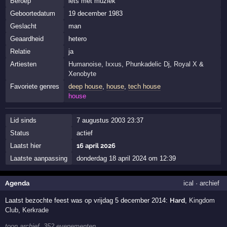
Beroep
iets met muziek
Geboortedatum
19 december 1983
Geslacht
man
Geaardheid
hetero
Relatie
ja
Artiesten
Humanoise
,
Ixxus
,
Phunkadelic Dj
,
Royal X
&
Xenobyte
Favoriete genres
deep house
,
house
,
tech house
house
Lid sinds
7 augustus 2003 23:37
Status
actief
Laatst hier
16 april 2026
Laatste aanpassing
donderdag 18 april 2024 om 12:39
Agenda
ical
·
archief
Laatst bezochte feest was op vrijdag 5 december 2014:
Hard
,
Kingdom
Club
,
Kerkrade
toon archief, 352 evenementen