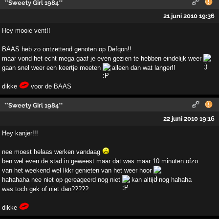
**Sweety Girl 1984**
21 juni 2010 19:36
Hey mooie vent!!
BAAS heb zo ontzettend genoten op Defqon!!
maar vond het echt mega gaaf je even gezien te hebben eindelijk weer
gaan snel weer een keertje meeten
alleen dan wat langer!!
dikke
voor de BAAS
**Sweety Girl 1984**
22 juni 2010 19:16
Hey kanjer!!!
nee moest helaas werken vandaag
ben wel even de stad in geweest maar dat was maar 10 minuten ofzo.
van het weekend wel lkkr genieten van het weer hoor
hahahaha nee niet op gereageerd nog niet
kan altijd nog hahaha
was toch gek of niet dan?????
dikke