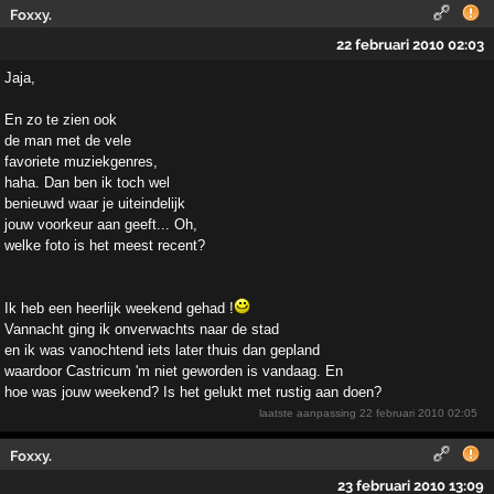
Foxxy.
22 februari 2010 02:03
Jaja,
En zo te zien ook
de man met de vele
favoriete muziekgenres,
haha. Dan ben ik toch wel
benieuwd waar je uiteindelijk
jouw voorkeur aan geeft... Oh,
welke foto is het meest recent?
Ik heb een heerlijk weekend gehad !
Vannacht ging ik onverwachts naar de stad
en ik was vanochtend iets later thuis dan gepland
waardoor Castricum 'm niet geworden is vandaag. En
hoe was jouw weekend? Is het gelukt met rustig aan doen?
laatste aanpassing
22 februari 2010 02:05
Foxxy.
23 februari 2010 13:09