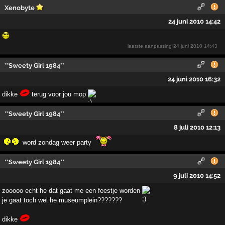
Xenobyte
24 juni 2010 14:42
laatste aanpassing
24 juni 2010 14:43
**Sweety Girl 1984**
24 juni 2010 16:32
dikke
terug voor jou mop
**Sweety Girl 1984**
8 juli 2010 12:13
word zondag weer party
**Sweety Girl 1984**
9 juli 2010 14:52
zooooo echt he dat gaat me een feestje worden
je gaat toch wel he museumplein???????
dikke