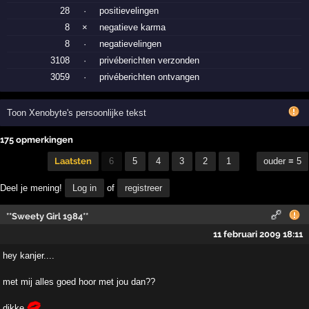
28
·
positievelingen
8
×
negatieve karma
8
·
negatievelingen
3108
·
privéberichten verzonden
3059
·
privéberichten ontvangen
Toon Xenobyte's persoonlijke tekst
175 opmerkingen
Laatsten
6
5
4
3
2
1
ouder ≡ 5
Deel je mening!
Log in
of
registreer
**Sweety Girl 1984**
11 februari 2009 18:11
hey kanjer....
met mij alles goed hoor met jou dan??
dikke