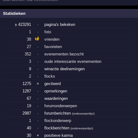
Statistieken
± 423291
·
pagina's bekeken
1
·
foto
38
vrienden
27
·
favorieten
352
·
evenementen bezocht
3
·
oude interessante evenementen
9
·
winactie deelnemingen
2
·
flocks
1275
×
geciteerd
1287
·
opmerkingen
67
·
waarderingen
19
·
forumonderwerpen
2987
·
forumberichten
(
onderwerpenlijst
)
1
·
flockonderwerp
40
·
flockberichten
(
onderwerpenlijst
)
30
×
positieve karma