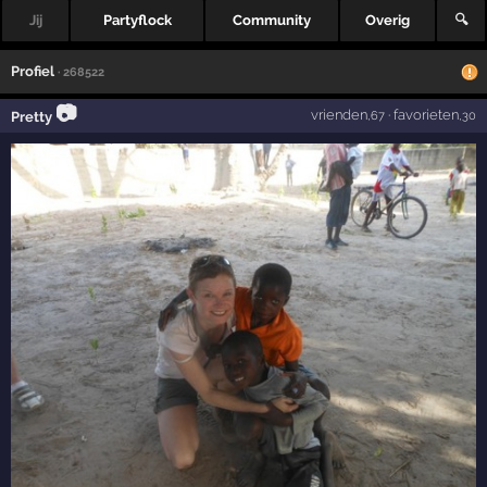
Jij
Partyflock
Community
Overig
🔍
Profiel
· 268522
📷
vrienden
·
favorieten
Pretty
,67
,30