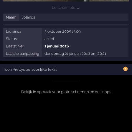
berichtenfoto →
Naam
Jolanda
Lid sinds
3 oktober 2005 13:09
Status
actief
Laatst hier
1 januari 2026
Laatste aanpassing
donderdag 21 januari 2016 om 20:21
Toon Prettys persoonlijke tekst
Bekijk in opmaak voor grote schermen en desktops