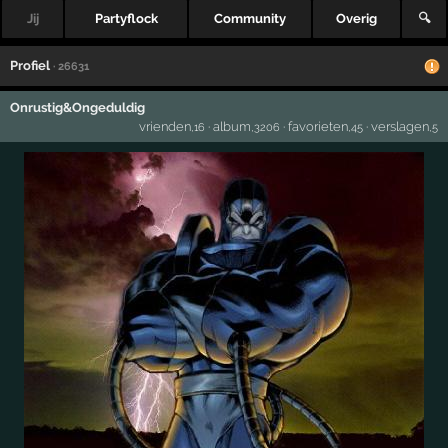
Jij
Partyflock
Community
Overig
🔍
Profiel
· 26631
Onrustig&Ongeduldig
vrienden
·
album
·
favorieten
·
verslagen
,16
,3206
,45
,5