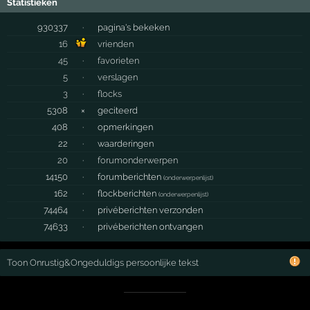
Statistieken
930337
·
pagina's bekeken
16
vrienden
45
·
favorieten
5
·
verslagen
3
·
flocks
5308
×
geciteerd
408
·
opmerkingen
22
·
waarderingen
20
·
forumonderwerpen
14150
·
forumberichten
(
onderwerpenlijst
)
162
·
flockberichten
(
onderwerpenlijst
)
74464
·
privéberichten verzonden
74633
·
privéberichten ontvangen
Toon Onrustig&Ongeduldigs persoonlijke tekst