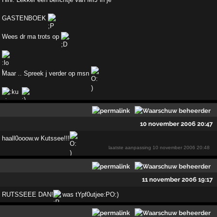
GASTENBOEK
Wees dr ma trots op
.
Maar .. Spreek j verder op msn
10 november 2006 20:47
haall0ooow.w Kutssee!!!
laatste aanpassing
10 november 2006 20:48
11 november 2006 19:17
RUTSSEEE DAN!
was tYpf0utjee:PO:)