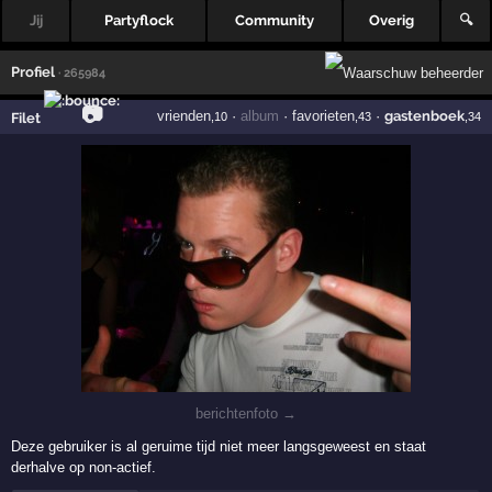
Jij
Partyflock
Community
Overig
🔍
Profiel
· 265984
📷
vrienden
·
album
·
favorieten
·
gastenboek
Filet
,10
,43
,34
berichtenfoto →
Deze gebruiker is al geruime tijd niet meer langsgeweest en staat
derhalve op non-actief.