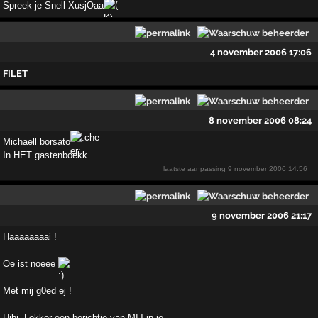
Spreek je Snell XusjOaa
4 november 2006 17:06
FILET
8 november 2006 08:24
Michaell borsato
In HET gastenboekk
laatste aanpassing
9 november 2006 14:56
9 november 2006 21:17
Haaaaaaaai !
Oe ist noeee
Met mij g0ed ej !
Hihi. Lekker een berichtje van MIJ in je