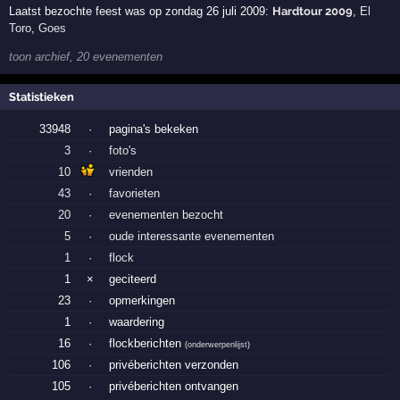
Laatst bezochte feest was op zondag 26 juli 2009:
Hardtour 2009
,
El
Toro
,
Goes
toon archief, 20 evenementen
Statistieken
33948
·
pagina's bekeken
3
·
foto's
10
vrienden
43
·
favorieten
20
·
evenementen bezocht
5
·
oude interessante evenementen
1
·
flock
1
×
geciteerd
23
·
opmerkingen
1
·
waardering
16
·
flockberichten
(
onderwerpenlijst
)
106
·
privéberichten verzonden
105
·
privéberichten ontvangen