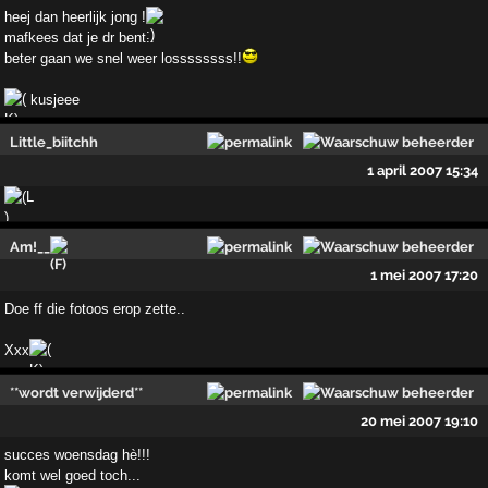
heej dan heerlijk jong !
mafkees dat je dr bent..
beter gaan we snel weer lossssssss!!
kusjeee
Little_biitchh
1 april 2007 15:34
Am!__
1 mei 2007 17:20
Doe ff die fotoos erop zette..
Xxx
**wordt verwijderd**
20 mei 2007 19:10
succes woensdag hè!!!
komt wel goed toch...