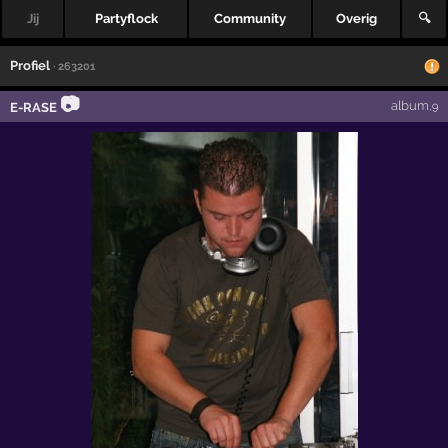
Jij
Partyflock
Community
Overig
🔍
Profiel
· 263201
📷
album
E-RASE
,9