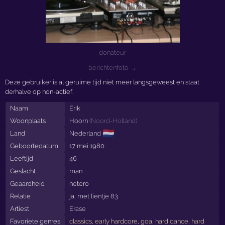
donateur
berichtenfoto →
Deze gebruiker is al geruime tijd niet meer langsgeweest en staat
derhalve op non-actief.
Naam
Erik
Woonplaats
Hoorn
(
Noord-Holland
)
🇳🇱
Land
Nederland
Geboortedatum
17 mei 1980
Leeftijd
46
Geslacht
man
Geaardheid
hetero
Relatie
ja, met
lientje 83
Artiest
Erase
Favoriete genres
classics
,
early hardcore
,
goa
,
hard dance
,
hard