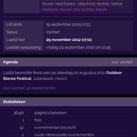
house
,
hard trance
,
oldschool
,
techno
,
trance
hardcore, house, psy, techno, trance
Lid sinds
19 september 2005 21:13
Status
inactief
Laatst hier
29 november 2012 07:02
Laatste aanpassing
vrijdag 24 september 2010 om 21:45
Agenda
ical
·
archief
Laatst bezochte feest was op zaterdag 20 augustus 2011:
Outdoor
Stereo Festival
,
Julianapark
,
Hoorn
toon archief, 52 evenementen
Statistieken
36140
·
pagina's bekeken
1
·
foto
52
·
evenementen bezocht
2
·
oude interessante evenementen