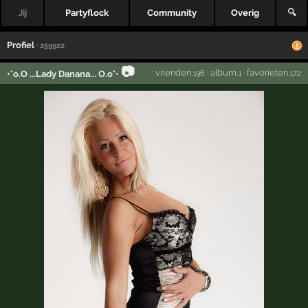
Jij
Partyflock
Community
Overig
🔍
Profiel
· 259922
📷
vrienden
·
album
·
favorieten
•°o.O ...Lady Danana... O.o°•
,196
,1
,172