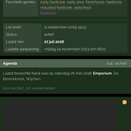
Favoriete genres
early hardcore
,
early rave
,
frenchcore
,
hardcore
,
industrial hardcore
,
oldschool
hardcore
Lid sinds
11 september 2005 19:53
Status
actief
Laatst hier
27 juli 2026
Laatste aanpassing
vrijdag 24 november 2023 om 08:21
Agenda
ical
·
archief
Laatst bezochte feest was op zaterdag 26 mei 2018:
Emporium
,
De
Berendonck
,
Wijchen
toon archief, 310 evenementen