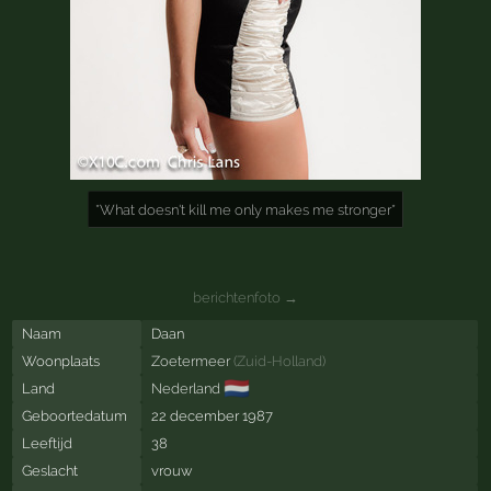
*What doesn't kill me only makes me stronger*
berichtenfoto →
Naam
Daan
Woonplaats
Zoetermeer
(
Zuid-Holland
)
🇳🇱
Land
Nederland
Geboortedatum
22 december 1987
Leeftijd
38
Geslacht
vrouw