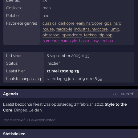
Leeftijd
45
Geslacht
man
Relatie
nee
Favoriete genres
classics
,
darkcore
,
early hardcore
,
goa
,
hard
house
,
hardstyle
,
industrial hardcore
,
jump
,
oldschool
,
speedcore
,
techno
,
trip hop
hardcore, hardstyle, house, psy, techno
Lid sinds
8 september 2005 11:33
Status
inactief
Laatst hier
21 mei 2010 19:25
Laatste aanpassing
zaterdag 13 juni 2009 om 18:59
Agenda
ical
·
archief
Laatst bezochte feest was op zaterdag 27 februari 2010:
Style to the
Core
,
Dinges
,
Leiden
toon archief, 21 evenementen
Statistieken