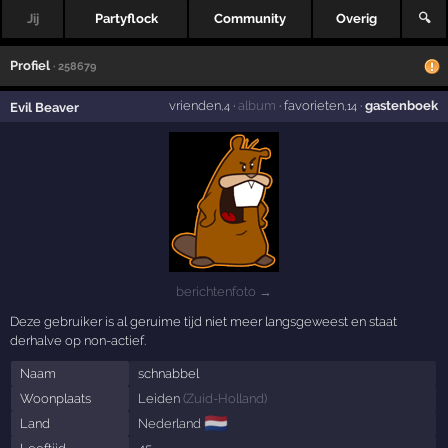
Jij
Partyflock
Community
Overig
🔍
Profiel
· 258679
vrienden
·
album
·
favorieten
·
gastenboek
Evil Beaver
,4
,14
berichtenfoto →
Deze gebruiker is al geruime tijd niet meer langsgeweest en staat
derhalve op non-actief.
Naam
schnabbel
Woonplaats
Leiden
(
Zuid-Holland
)
🇳🇱
Land
Nederland