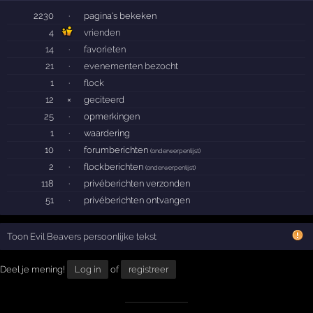
2230
·
pagina's bekeken
4
vrienden
14
·
favorieten
21
·
evenementen bezocht
1
·
flock
12
×
geciteerd
25
·
opmerkingen
1
·
waardering
10
·
forumberichten
(
onderwerpenlijst
)
2
·
flockberichten
(
onderwerpenlijst
)
118
·
privéberichten verzonden
51
·
privéberichten ontvangen
Toon Evil Beavers persoonlijke tekst
Deel je mening!
Log in
of
registreer