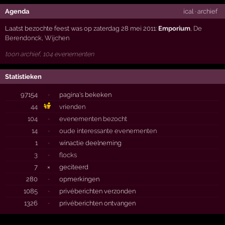
Agenda
ical
·
archief
Laatst bezochte feest was op zaterdag 28 mei 2011:
Emporium
,
De
Berendonck
,
Wijchen
toon archief, 104 evenementen
Statistieken
97154
·
pagina's bekeken
44
vrienden
104
·
evenementen bezocht
14
·
oude interessante evenementen
1
·
winactie deelneming
3
·
flocks
7
×
geciteerd
280
·
opmerkingen
1085
·
privéberichten verzonden
1326
·
privéberichten ontvangen