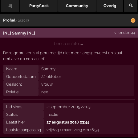
Jij
Partyflock
Community
Overig
🔍
Profiel
· 257037
vrienden
[NL] Sammy [NL]
,44
berichtenfoto →
Deze gebruiker is al geruime tijd niet meer langsgeweest en staat
derhalve op non-actief.
Naam
Sammy
Geboortedatum
22 oktober
Geslacht
vrouw
Relatie
nee
Lid sinds
2 september 2005 22:03
Status
inactief
Laatst hier
27 augustus 2018 23:44
Laatste aanpassing
vrijdag 1 maart 2013 om 16:54