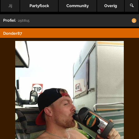
Jij
Partyflock
Community
Overig
🔍
Profiel
· 256815
Donder87