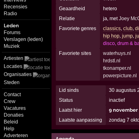
Recensies
Geaardheid
hetero
Radio
Relatie
ja, met
Joey Mc
Leden
Favoriete genres
classics
,
club
,
d
Forums
hip hop
,
jump
,
j
Verslagen (leden)
disco, drum & ba
Muziek
Favoriete sites
waterhuys.nl
Artiesten
hrdstl.nl
Locaties
tkonamper.nl
Organisaties
powerpicture.nl
Steden
Lid sinds
30 augustus 
Contact
Status
inactief
Crew
Vacatures
9 november 
Laatst hier
Donaties
Laatste aanpassing
zondag 7 okt
Beleid
Help
Adverteren
Agenda