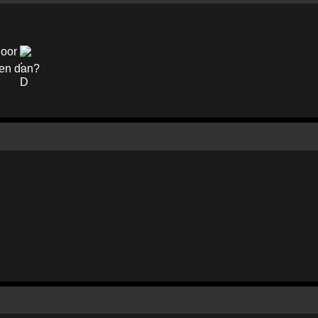
hoor
ren dan?