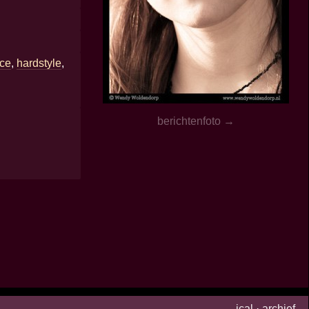
nce
,
hardstyle
,
berichtenfoto →
ical
·
archief