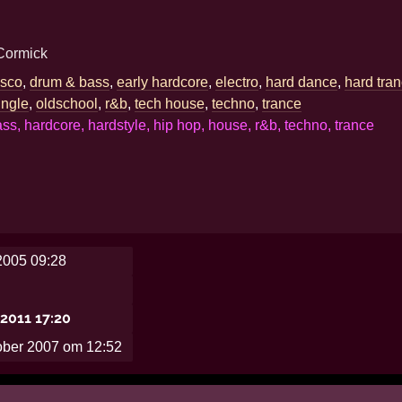
Cormick
isco
,
drum & bass
,
early hardcore
,
electro
,
hard dance
,
hard tra
ungle
,
oldschool
,
r&b
,
tech house
,
techno
,
trance
ss, hardcore, hardstyle, hip hop, house, r&b, techno, trance
2005 09:28
2011 17:20
ober 2007 om 12:52