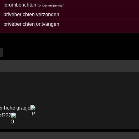
forumberichten
(
onderwerpenlijst
)
privéberichten verzonden
privéberichten ontvangen
ker hehe grapje
 pf???