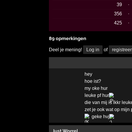
39
·
356
·
425
·
89 opmerkingen
Deel je mening!
Log in
of
registreer
hey
hoe ist?
my oke hur
leuke pf hur
die van mij is lkkr leu
zet je ook wat op mijn
geke hvj
Just Worrel