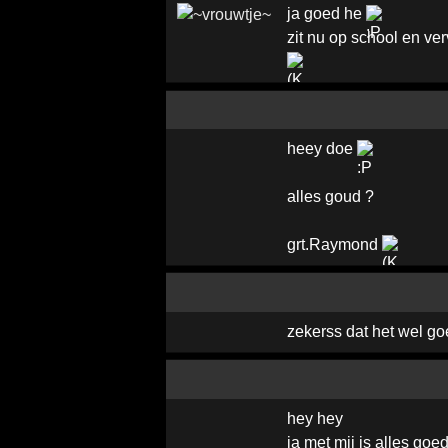
ja goed he
zit nu op school en v
heey doe
alles goud ?
grt.Raymond
zekerss dat het wel g
hey hey
ja met mij is alles goed.