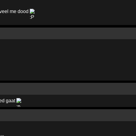
erveel me dood
oed gaat
..