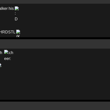
alker his
@ HRDSTL