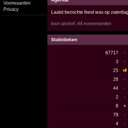
Voorwaarden
Privacy
Laatst bezochte feest was op zaterdag
toon archief, 44 evenementen
Statistieken
67717
·
3
·
25
28
·
44
·
2
·
8
×
79
·
4
·