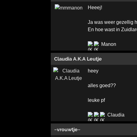
Heeej!
Ja was weer gezellig 
En hoe wast in Zuidla
Manon
Claudia A.K.A Leutje
heey
alles goed??
leuke pf
Claudia
~vrouwtje~