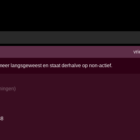
vr
 meer langsgeweest en staat derhalve op non-actief.
ningen
)
88