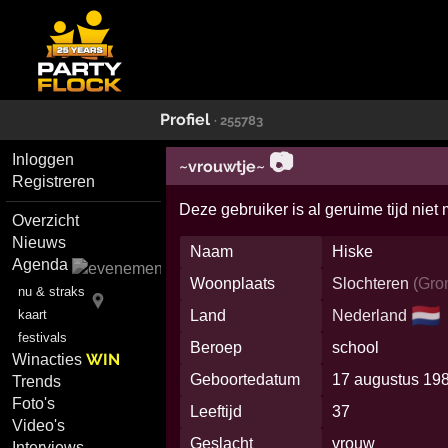
Profiel
· 255783
📷
Inloggen
~vrouwtje~
Registreren
Deze gebruiker is al geruime tijd niet
Overzicht
Nieuws
Naam
Hiske
Agenda
Woonplaats
Slochteren
(
Gro
nu & straks
🇳🇱
kaart
Land
Nederland
festivals
Beroep
school
WIN
Winacties
Geboortedatum
17 augustus 19
Trends
Foto's
Leeftijd
37
Video's
Geslacht
vrouw
Interviews