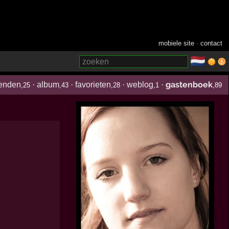
mobiele site
·
contact
🇳🇱
­
gastenboek
ienden
·
album
·
favorieten
·
weblog
·
,25
,43
,28
,1
,89