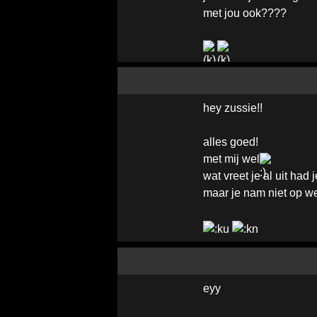
met jou ook????
hey zussie!!
alles goed!
met mij wel
wat vreet je al uit ha
maar je nam niet op we
eyy