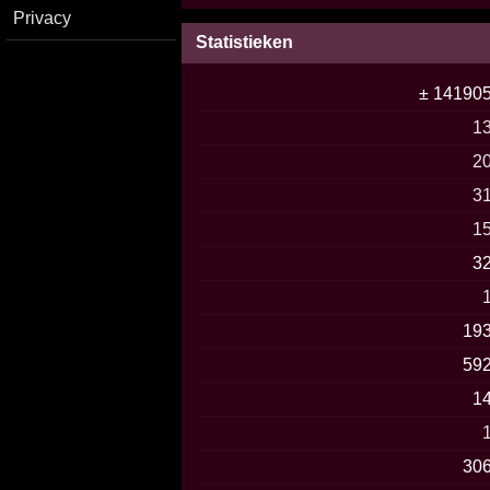
Privacy
Statistieken
± 14190
1
2
3
1
3
19
59
1
30