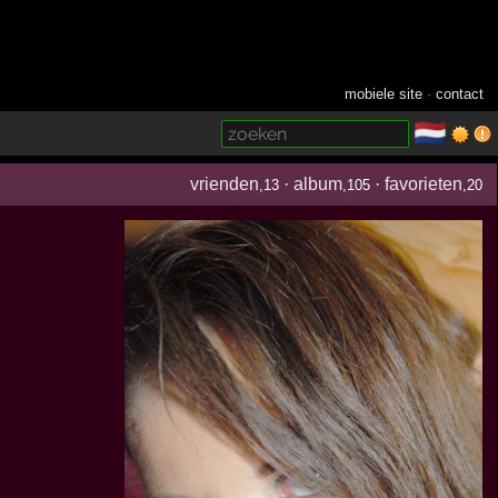
mobiele site
·
contact
🇳🇱
­
vrienden
·
album
·
favorieten
,13
,105
,20