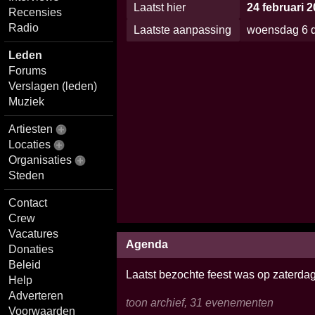
Laatst hier
24 februari 
Recensies
Radio
Laatste aanpassing
woensdag 6 d
Leden
Forums
Verslagen (leden)
Muziek
Artiesten
Locaties
Organisaties
Steden
Contact
Crew
Vacatures
Agenda
Donaties
Beleid
Laatst bezochte feest was op zaterd
Help
Adverteren
toon archief, 31 evenementen
Voorwaarden