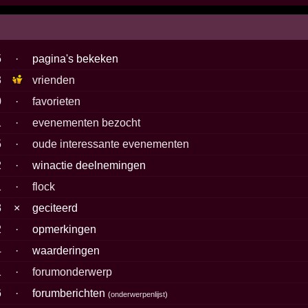
5
·
pagina's bekeken
3
vrienden
0
·
favorieten
1
·
evenementen bezocht
5
·
oude interessante evenementen
2
·
winactie deelnemingen
1
·
flock
3
×
geciteerd
2
·
opmerkingen
4
·
waarderingen
1
·
forumonderwerp
6
·
forumberichten
(
onderwerpenlijst
)