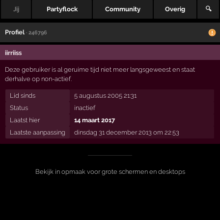
Jij
Partyflock
Community
Overig
🔍
Profiel
· 246796
iirriiss
Deze gebruiker is al geruime tijd niet meer langsgeweest en staat
derhalve op non-actief.
Lid sinds
5 augustus 2005 21:31
Status
inactief
Laatst hier
14 maart 2017
Laatste aanpassing
dinsdag 31 december 2013 om 22:53
Bekijk in opmaak voor grote schermen en desktops