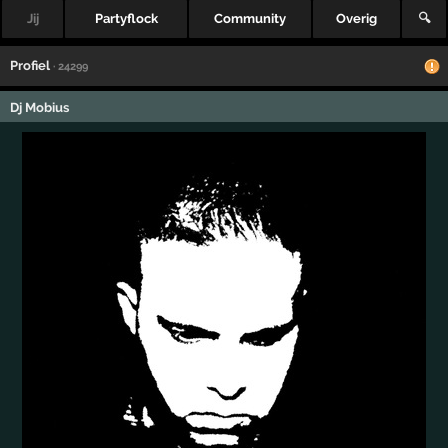
Jij
Partyflock
Community
Overig
🔍
Profiel
· 24299
Dj Mobius