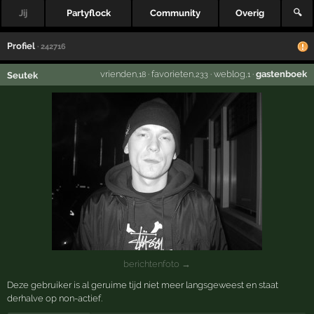
Jij
Partyflock
Community
Overig
🔍
Profiel
· 242716
vrienden
·
favorieten
·
weblog
·
gastenboek
Seutek
,18
,233
,1
berichtenfoto →
Deze gebruiker is al geruime tijd niet meer langsgeweest en staat
derhalve op non-actief.