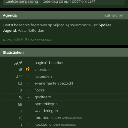
Laatste aanpassing
zaterdag 28 april 2007 om 11:57
Agenda
ical
·
archief
Laatst bezochte feest was op vrijdag 14 november 2008:
Spoiler
Jugend
,
Watt
,
Rotterdam
toon archief, 62 evenementen
Statistieken
5976
·
pagina's bekeken
18
vrienden
233
·
favorieten
62
·
evenementen bezocht
3
·
flocks
15
×
geciteerd
59
·
opmerkingen
7
·
waarderingen
15
·
forumberichten
(
onderwerpenlijst
)
1
·
flockbericht
(
onderwerpenlijst
)