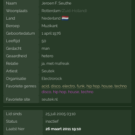
Naam
Jeroen F. Seuthe
Woonplaats
Rotterdam
(
Zuid-Holland
)
🇳🇱
Land
Nederland
Beroep
Muzikant
Geboortedatum
1 april 1976
Leeftijd
50
Geslacht
man
Geaardheid
hetero
Relatie
ja, met
mafreak
Artiest
Seutek
Organisatie
Electrorock
Favoriete genres
acid
,
disco
,
electro
,
funk
,
hip hop
,
house
,
techno
disco, hip hop, house, techno
Favoriete site
seutek.nl
Lid sinds
25 juli 2005 03:10
Status
inactief
Laatst hier
26 maart 2011 19:10