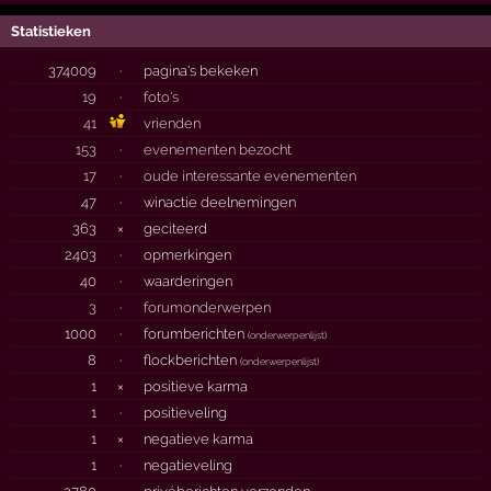
Statistieken
374009
·
pagina's bekeken
19
·
foto's
41
vrienden
153
·
evenementen bezocht
17
·
oude interessante evenementen
47
·
winactie deelnemingen
363
×
geciteerd
2403
·
opmerkingen
40
·
waarderingen
3
·
forumonderwerpen
1000
·
forumberichten
(
onderwerpenlijst
)
8
·
flockberichten
(
onderwerpenlijst
)
1
×
positieve karma
1
·
positieveling
1
×
negatieve karma
1
·
negatieveling