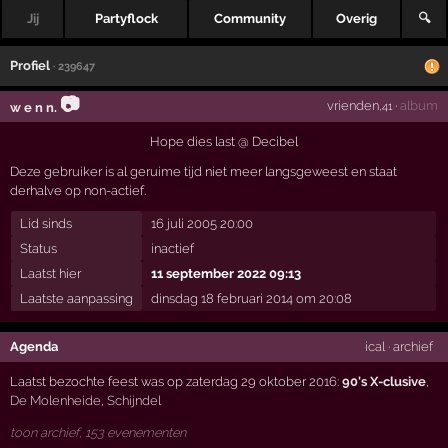
Jij
Partyflock
Community
Overig
🔍
Profiel
· 239647
📷
vrienden
·
album
w e n n.
,41
Hope dies last @ Decibel
Deze gebruiker is al geruime tijd niet meer langsgeweest en staat
derhalve op non-actief.
Lid sinds
16 juli 2005 20:00
Status
inactief
Laatst hier
11 september 2022 09:13
Laatste aanpassing
dinsdag 18 februari 2014 om 20:08
Agenda
ical
·
archief
Laatst bezochte feest was op zaterdag 29 oktober 2016:
90's X-clusive
,
De Molenheide
,
Schijndel
toon archief, 153 evenementen