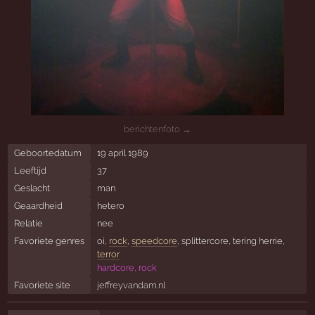
berichtenfoto →
Geboortedatum
19 april 1989
Leeftijd
37
Geslacht
man
Geaardheid
hetero
Relatie
nee
Favoriete genres
oi,
rock
,
speedcore
, splittercore, tering herrie,
terror
hardcore, rock
Favoriete site
jeffreyvandam.nl