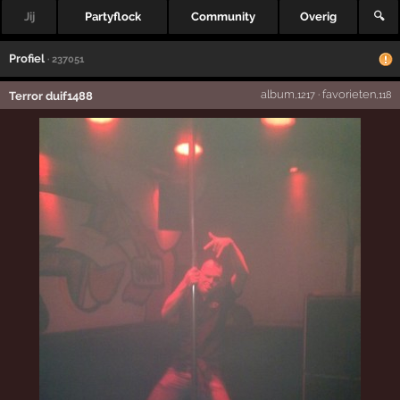
Jij
Partyflock
Community
Overig
🔍
Profiel
· 237051
album
·
favorieten
Terror duif1488
,1217
,118