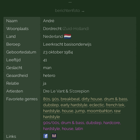
.....
berichtenfoto →
Naam
André
Woonplaats
Dordrecht
(
Zuid-Holland
)
🇳🇱
Land
Nederland
Beroep
Leerkracht basisonderwijs
Geboortedatum
23 oktober 1984
Leeftijd
41
Geslacht
man
Geaardheid
hetero
Relatie
ja
Artiesten
Dre Le Vant
&
S'corepion
Favoriete genres
80s
,
90s
,
breakbeat
,
dirty house
,
drum & bass
,
dubstep
,
early hardstyle
,
eclectic
,
french tek
,
hardstyle
,
house
,
jump
,
moombahton
,
raw
hardstyle
90s/00s, drum & bass, dubstep, hardcore,
hardstyle, house, latin
Links