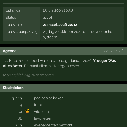
Lid sinds
25 juni 2003 20:38
Status
actief
Laatst hier
21 maart 2026 20:32
Laatste aanpassing
vrijdag 27 oktober 2023 om 07:34 door het
systeem
Agenda
ical
·
archief
Laatst bezochte feest was op zaterdag 3 januari 2026:
Vroeger Was
Alles Beter
,
Brabanthallen
,
's-Hertogenbosch
toon archief, 249 evenementen
Statistieken
56129
·
pagina's bekeken
4
·
foto's
59
vrienden
62
·
favorieten
249
·
evenementen bezocht