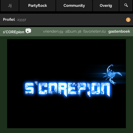
Jij
Partyflock
Community
Overig
🔍
Profiel
· 23337
📷
vrienden
·
album
·
favorieten
·
gastenboek
s'COREpion
,59
,38
,62