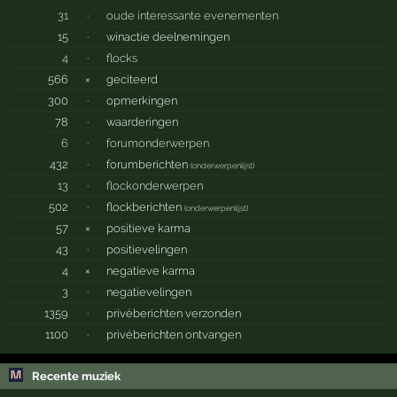
31
·
oude interessante evenementen
15
·
winactie deelnemingen
4
·
flocks
566
×
geciteerd
300
·
opmerkingen
78
·
waarderingen
6
·
forumonderwerpen
432
·
forumberichten
(
onderwerpenlijst
)
13
·
flockonderwerpen
502
·
flockberichten
(
onderwerpenlijst
)
57
×
positieve karma
43
·
positievelingen
4
×
negatieve karma
3
·
negatievelingen
1359
·
privéberichten verzonden
1100
·
privéberichten ontvangen
Recente muziek