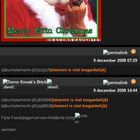
9 december 2008 07:29
[albumelement=56312557]
{element is niet toegankelijk}
Terror Knoak's Bitch
9 december 2008 14:44
[albumelement=56380868]
{element is niet toegankelijk}
[albumelement=56319880]
{element is niet toegankelijk}
Fijne Feestdagen en een Knallend 2009
wensen