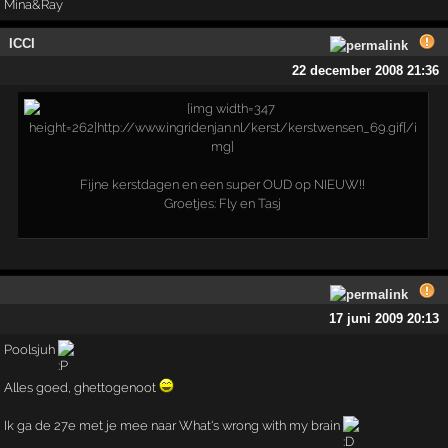
Mina&Ray
ICCI
22 december 2008 21:36
Fijne kerstdagen en een super OUD op NIEUW!!
Groetjes: Fly en Tasj
17 juni 2009 20:13
Poolsjuh
Alles goed, ghettogenoot
Ik ga de 27e met je mee naar What's wrong with my brain