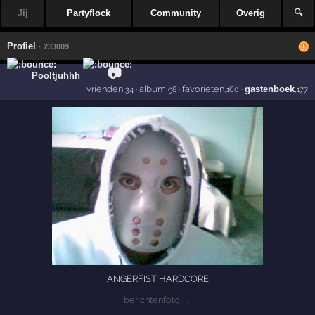
Jij
Partyflock
Community
Overig
🔍
Profiel
· 233009
📷
Pooltjuhhh
vrienden
·
album
·
favorieten
·
gastenboek
,34
,98
,160
,177
ANGERFIST HARDCORE
berichtenfoto →