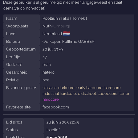
Deze gebruiker is al geruime tijd niet meer langsgeweest en staat
derhalve op non-actief.
Naam
Pooltjuhhh aka { Tomek }
Woonplaats
Nuth
(
Limburg
)
🇳🇱
Land
Nederland
Beroep
(Verkoper) Fulltime GABBER
Geboortedatum
20 juli 1979
Leeftijd
47
Geslacht
man
Geaardheid
hetero
Relatie
nee
Favoriete genres
classics
,
darkcore
,
early hardcore
,
hardcore
,
industrial hardcore
,
oldschool
,
speedcore
,
terror
hardcore
Favoriete site
facebook.com
Lid sinds
28 juni 2005 22:45
Status
inactief
Laatst hier
6 mei 2018