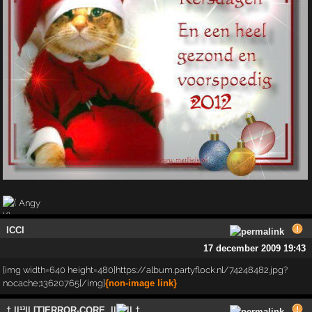
Angy
ICCI
17 december 2009 19:43
[img width=640 height=480]https://album.partyflock.nl/74248482.jpg?
nocache;13620765[/img]
{non-image link}
† ||¹³|| [T]ERROR-CORE..||
|| †