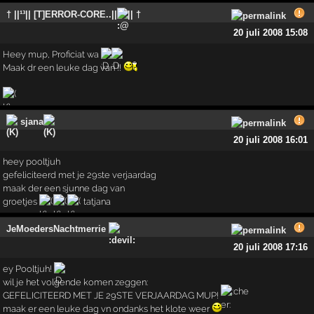
† ||¹³|| [T]ERROR-CORE..||
|| †
20 juli 2008 15:08
Heey mup, Proficiat wa
Maak dr een leuke dag van !!
sjana
20 juli 2008 16:01
heey pooltjuh
gefeliciteerd met je 29ste verjaardag
maak der een sjunne dag van
groetjes
tatjana
JeMoedersNachtmerrie
20 juli 2008 17:16
ey Pooltjuh!
wil je het volgende komen zeggen:
GEFELICITEERD MET JE 29STE VERJAARDAG MUP!
maak er een leuke dag vn ondanks het klote weer