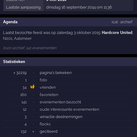
Laatste aanpassing
dinsdag 16 september 2014 om 11:36
Agenda
ical
·
archief
Laatst bezochte feest was op zaterdag 3 oktober 2015:
Hardcore United
,
N201
,
Aalsmeer
toon archief, 141 evenementen
Statistieken
± 32219
·
pagina's bekeken
1
·
foto
34
vrienden
160
·
favorieten
141
·
evenementen bezocht
12
·
oude interessante evenementen
3
·
winactie deelnemingen
4
·
flocks
132
×
geciteerd