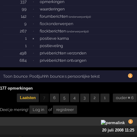
337
·
opmerkingen
99
·
waarderingen
142
·
forumberichten
(
onderwerpenlijst
)
9
·
flockonderwerpen
267
·
flockberichten
(
onderwerpenlijst
)
1
×
positieve karma
1
·
positieveling
498
·
privéberichten verzonden
684
·
privéberichten ontvangen
Toon :bounce: Pooltjuhhh :bounce:s persoonlijke tekst
177 opmerkingen
Laatsten
7
6
5
4
3
2
1
ouder ≡ 6
Deel je mening!
Log in
of
registreer
20 juli 2008 11:25