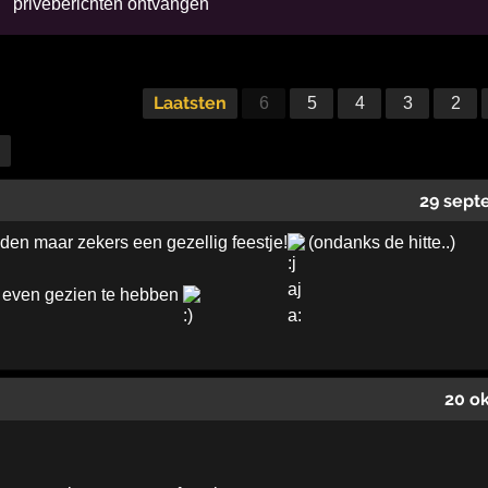
privéberichten ontvangen
Laatsten
6
5
4
3
2
29 sept
den maar zekers een gezellig feestje!
(ondanks de hitte..)
 even gezien te hebben
20 o