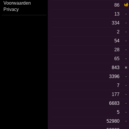
Voorwaarden
86
Privacy
13
·
334
·
2
·
54
·
28
·
65
·
843
×
3396
·
7
·
177
·
6683
·
5
·
52980
·