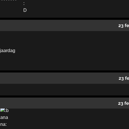
23 f
rjaardag
23 f
23 f