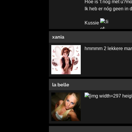
Hoe is 't nog met u?mo
Ik heb er nóg geen in d
Kussie
xania
hmmmm 2 lekkere manne
la belle