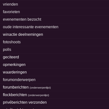
vrienden
favorieten
evenementen bezocht
oude interessante evenementen
winactie deelnemingen
fotoshoots
polls
geciteerd
opmerkingen
waarderingen
forumonderwerpen
forumberichten
(
onderwerpenlijst
)
flockberichten
(
onderwerpenlijst
)
privéberichten verzonden