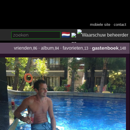
mobiele site
·
contact
🇳🇱
­
gastenboek
vrienden
·
album
·
favorieten
·
,86
,84
,13
,148