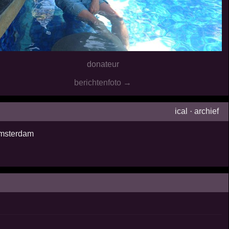
donateur
berichtenfoto →
ical
·
archief
msterdam