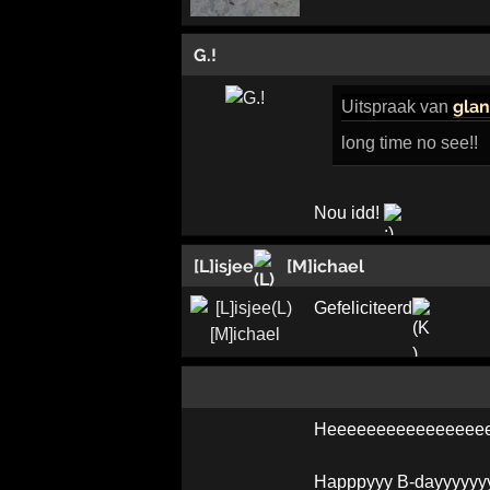
G.!
glan
Uitspraak
van
long time no see!!
Nou idd!
[L]isjee
[M]ichael
Gefeliciteerd
Heeeeeeeeeeeeeeee
Happpyyy B-dayyyyyyy