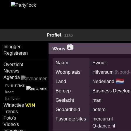
Profiel
· 2236
📷
Inloggen
Wous
Registreren
Naam
Ewout
Overzicht
Nieuws
Woonplaats
Hilversum
(
Noord-
Agenda
🇳🇱
Land
Nederland
nu & straks
Beroep
Business Develop
kaart
festivals
Geslacht
man
WIN
Winacties
Geaardheid
hetero
Trends
Foto's
Favoriete sites
mercuri.nl
Video's
Q-dance.nl
Interviews