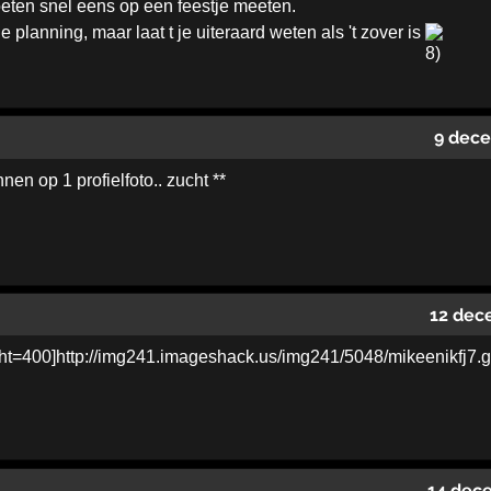
eten snel eens op een feestje meeten.
e planning, maar laat t je uiteraard weten als 't zover is
9 dec
n op 1 profielfoto.. zucht **
12 dec
14 dec