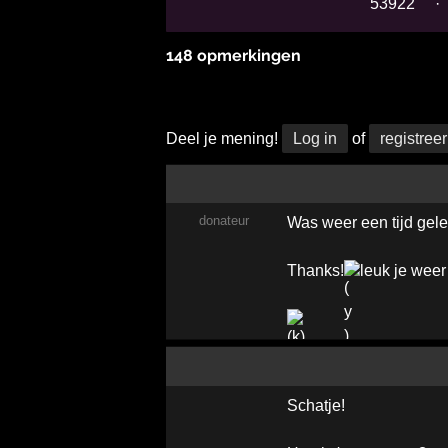
53922
·
148 opmerkingen
Deel je mening!
Log in
of
registreer
donateur
Was weer een tijd gele
Thanks!
leuk je weer
Schatje!