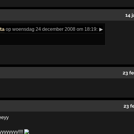
14 
ta
op woensdag 24 december 2008 om 18:19:
▶
23 f
23 f
eeyy
yyyyyyy!!!!