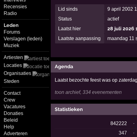
Recensies
Lid sinds
9 april 2002 
Radio
Status
actief
Leden
28 juli 2026
Laatst hier
Forums
Laatste aanpassing
maandag 11 
Verslagen (leden)
Muziek
Artiesten
Locaties
Agenda
Organisaties
Laatst bezochte feest was op zaterdag
Steden
toon archief, 334 evenementen
Contact
Crew
Vacatures
Statistieken
Donaties
Beleid
842222
·
Help
347
·
Adverteren