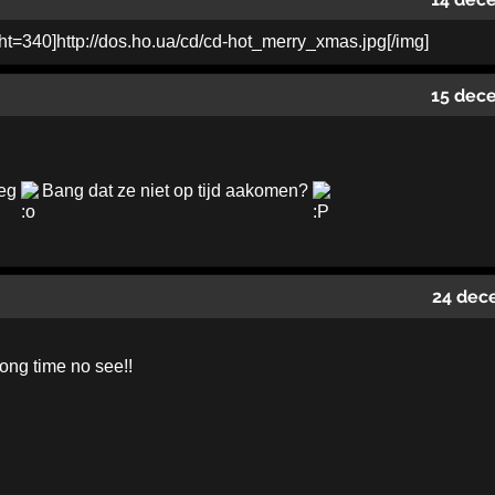
15 dec
oeg
Bang dat ze niet op tijd aakomen?
24 dec
long time no see!!