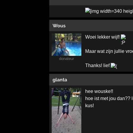
Wous
Woei lekker wijf!
Maar wat zijn jullie vr
donateur
Thanks! lief
glanta
hee wouske!!
hoe ist met jou dan?? 
kus!