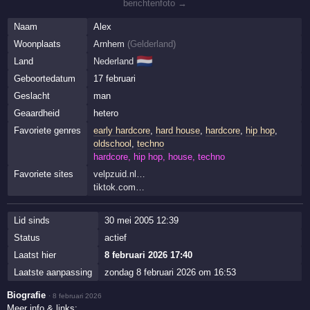
berichtenfoto →
Naam
Alex
Woonplaats
Arnhem
(
Gelderland
)
🇳🇱
Land
Nederland
Geboortedatum
17 februari
Geslacht
man
Geaardheid
hetero
Favoriete genres
early hardcore
,
hard house
,
hardcore
,
hip hop
,
oldschool
,
techno
hardcore, hip hop, house, techno
Favoriete sites
velpzuid.nl…
tiktok.com…
Lid sinds
30 mei 2005 12:39
Status
actief
Laatst hier
8 februari 2026 17:40
Laatste aanpassing
zondag 8 februari 2026 om 16:53
Biografie
·
8 februari 2026
Meer info & links: