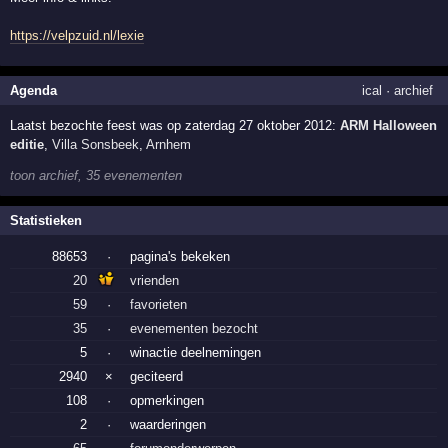
https://velpzuid.nl/lexie
Agenda
ical
·
archief
Laatst bezochte feest was op zaterdag 27 oktober 2012:
ARM Halloween
editie
,
Villa Sonsbeek
,
Arnhem
toon archief, 35 evenementen
Statistieken
88653
·
pagina's bekeken
20
vrienden
59
·
favorieten
35
·
evenementen bezocht
5
·
winactie deelnemingen
2940
×
geciteerd
108
·
opmerkingen
2
·
waarderingen