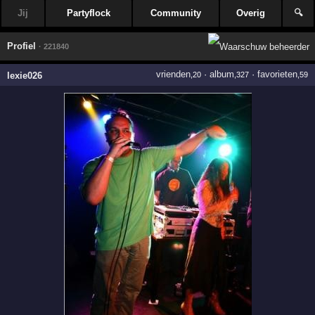
Jij
Partyflock
Community
Overig
🔍
Profiel
· 221840
vrienden
·
album
·
favorieten
lexie026
,20
,327
,59