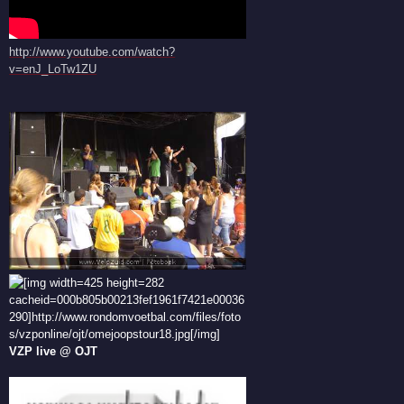
http://www.youtube.com/watch?
v=enJ_LoTw1ZU
VZP live @ OJT