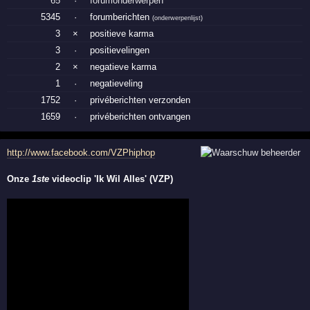
65
·
forumonderwerpen
5345
·
forumberichten
(
onderwerpenlijst
)
3
×
positieve karma
3
·
positievelingen
2
×
negatieve karma
1
·
negatieveling
1752
·
privéberichten verzonden
1659
·
privéberichten ontvangen
http://www.facebook.com/VZPhiphop
Onze
1ste
videoclip 'Ik Wil Alles' (VZP)