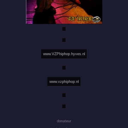
www.VZPhiphop.hyves.nl
www.vzphiphop.nl
donateur