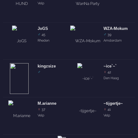
Velp
JoGS
WZA-Mokum
♂
♂
45
39
Rheden
Amsterdam
kingzsize
~ice`~`
♂
♀
42
Den Haag
M.arianne
~tijgertje~
♀
♀
37
41
Velp
Velp