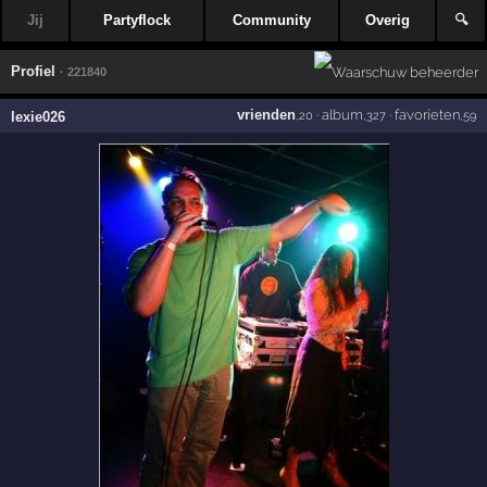
Jij
Partyflock
Community
Overig
🔍
Profiel
· 221840
vrienden
·
album
·
favorieten
lexie026
,20
,327
,59