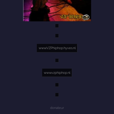
www.VZPhiphop.hyves.nl
www.vzphiphop.nl
donateur