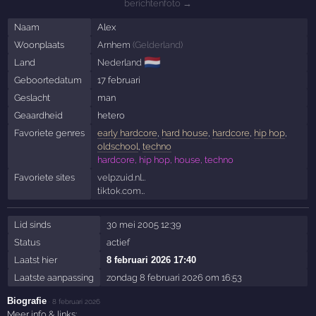
berichtenfoto →
Naam
Alex
Woonplaats
Arnhem
(
Gelderland
)
🇳🇱
Land
Nederland
Geboortedatum
17 februari
Geslacht
man
Geaardheid
hetero
Favoriete genres
early hardcore
,
hard house
,
hardcore
,
hip hop
,
oldschool
,
techno
hardcore, hip hop, house, techno
Favoriete sites
velpzuid.nl…
tiktok.com…
Lid sinds
30 mei 2005 12:39
Status
actief
Laatst hier
8 februari 2026 17:40
Laatste aanpassing
zondag 8 februari 2026 om 16:53
Biografie
·
8 februari 2026
Meer info & links: