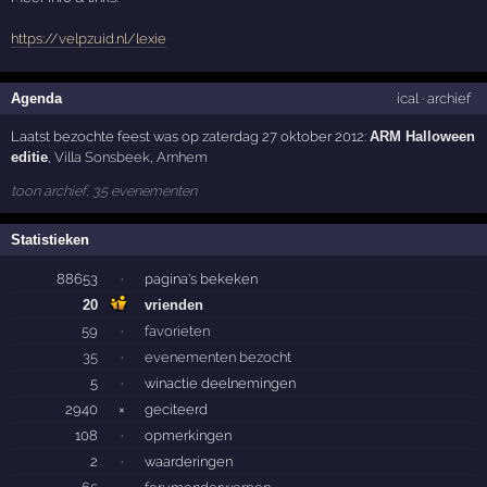
https://velpzuid.nl/lexie
Agenda
ical
·
archief
Laatst bezochte feest was op zaterdag 27 oktober 2012:
ARM Halloween
editie
,
Villa Sonsbeek
,
Arnhem
toon archief, 35 evenementen
Statistieken
88653
·
pagina's bekeken
20
vrienden
59
·
favorieten
35
·
evenementen bezocht
5
·
winactie deelnemingen
2940
×
geciteerd
108
·
opmerkingen
2
·
waarderingen