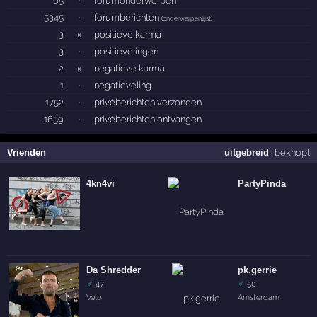
65
·
forumonderwerpen
5345
·
forumberichten
(
onderwerpenlijst
)
3
×
positieve karma
3
·
positievelingen
2
×
negatieve karma
1
·
negatieveling
1752
·
privéberichten verzonden
1659
·
privéberichten ontvangen
Vrienden
uitgebreid
·
beknopt
4kn4vi
PartyPinda
Da Shredder
pk.gerrie
♂
♂
47
50
Velp
Amsterdam