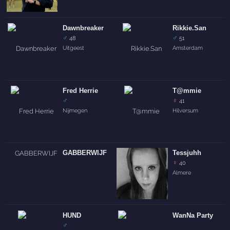
Dawnbreaker
Rikkie.San
♂
♂
48
51
Uitgeest
Amsterdam
Fred Herrie
T@mmie
♂
♀
41
Nijmegen
Hilversum
GABBERWIJF
Tessjuhh
♀
40
Almere
HUND
WanNa Party
♂