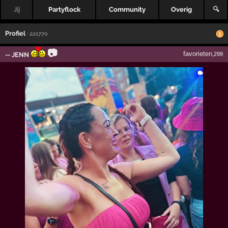
Jij
Partyflock
Community
Overig
🔍
Profiel
· 221770
📷
favorieten
-- JENN
,299