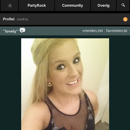
Jij
Partyflock
Community
Overig
🔍
Profiel
· 220879
📷
vrienden
·
favorieten
**lovely**
,244
,66