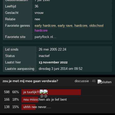
Leeftijd
36
Geslacht
vrouw
Relatie
nee
Favoriete genres
early hardcore
,
early rave
,
hardcore
,
oldschool
hardcore
Favoriete site
partyflock.nl…
Lid sinds
26 mei 2005 22:24
Status
inactief
Laatst hier
13 november 2022
Laatste aanpassing
dinsdag 3 juni 2014 om 09:52
zou je met mij mee gaan verdwale?
discussie
· 46
598
66%
ja tuurlijk!!!
166
18%
nou misschien als je lief bent
138
15%
uhhh nee never.....