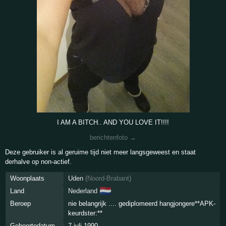
I AM A BITCH.. AND YOU LOVE IT!!!!
berichtenfoto →
Deze gebruiker is al geruime tijd niet meer langsgeweest en staat
derhalve op non-actief.
Woonplaats
Uden
(
Noord-Brabant
)
🇳🇱
Land
Nederland
Beroep
nie belangrijk .... gediplomeerd hangjongere**APK-
keurdster:**
Geboortedatum
7 juli 1990