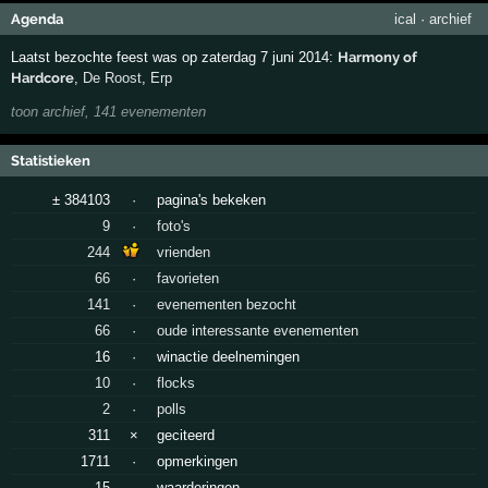
Agenda
ical
·
archief
Laatst bezochte feest was op zaterdag 7 juni 2014:
Harmony of
Hardcore
,
De Roost
,
Erp
toon archief, 141 evenementen
Statistieken
± 384103
·
pagina's bekeken
9
·
foto's
244
vrienden
66
·
favorieten
141
·
evenementen bezocht
66
·
oude interessante evenementen
16
·
winactie deelnemingen
10
·
flocks
2
·
polls
311
×
geciteerd
1711
·
opmerkingen
15
·
waarderingen