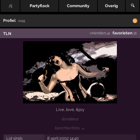
Jij
Partyflock
Community
Overig
🔍
Profiel
· 2195
vrienden
·
favorieten
TLN
,41
,16
Live, love, &joy
donateur
berichtenfoto →
Lid sinds
8 april 2002 14:40