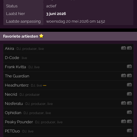
Status
actief
Laatst hier
3 juni 2026
Laatste aanpassing
woensdag 20 mei 2026 om 14:52
Favoriete artiesten
Akira
· DJ, producer, live
D-Code
· live
Frank Kvitta
· DJ, live
The Guardian
Headhunterz
—
· DJ, live
Necrid
· DJ, producer
Nosferatu
· DJ, producer, live
Ophidian
· DJ, producer, live
Peaky Pounder
· DJ, producer, live
PETDuo
· DJ, live