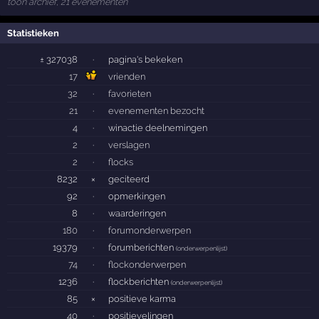
toon archief, 21 evenementen
Statistieken
± 327038
·
pagina's bekeken
17
vrienden
32
·
favorieten
21
·
evenementen bezocht
4
·
winactie deelnemingen
2
·
verslagen
2
·
flocks
8232
×
geciteerd
92
·
opmerkingen
8
·
waarderingen
180
·
forumonderwerpen
19379
·
forumberichten
(
onderwerpenlijst
)
74
·
flockonderwerpen
1236
·
flockberichten
(
onderwerpenlijst
)
85
×
positieve karma
40
·
positievelingen