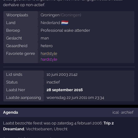
derhalve op non-actief.
Woonplaats
Groningen
(
Groningen
)
🇳🇱
Land
Nederland
Beroep
Professional wake attender
Geslacht
man
Geaardheid
hetero
Favoriete genre
hardstyle
hardstyle
Lid sinds
10 juni 2003 21:42
Status
inactief
Laatst hier
28 september 2016
Laatste aanpassing
woensdag 22 juni 2011 om 23:34
Agenda
ical
·
archief
Laatst bezochte feest was op zaterdag 4 februari 2006:
Trip 2
Dreamland
,
Vechtsebanen
,
Utrecht