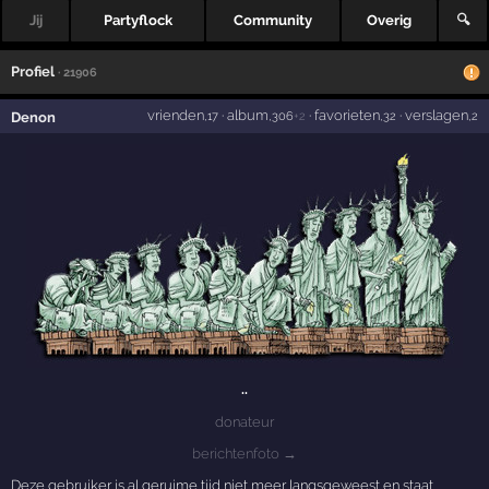
Jij
Partyflock
Community
Overig
🔍
Profiel
· 21906
vrienden
·
album
·
favorieten
·
verslagen
Denon
,17
,306
+2
,32
,2
..
donateur
berichtenfoto →
Deze gebruiker is al geruime tijd niet meer langsgeweest en staat