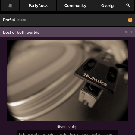
Jij
Partyflock
Community
Overig
🔍
Profiel
· 21218
album
best of both worlds
dispar vulgo
Ik ben niet verslaafd aan de drank. Ik heb het wel nodig.