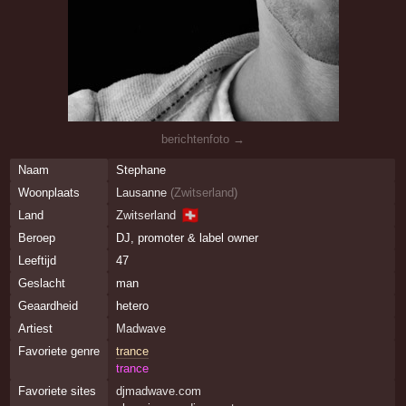
berichtenfoto →
Naam
Stephane
Woonplaats
Lausanne
(
Zwitserland
)
🇨🇭
Land
Zwitserland
Beroep
DJ, promoter & label owner
Leeftijd
47
Geslacht
man
Geaardheid
hetero
Artiest
Madwave
Favoriete genre
trance
trance
Favoriete sites
djmadwave.com