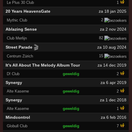
Le Plus 30 Club
1
20 Years HeavensGate
za 18 jan 2025
2
Mythic Club
Ablazing Sense
za 2 nov 2024
82
Club Merlijn
🎬
Street Parade
za 10 aug 2024
15
Centrum Zürich
It's All About The Melody Album Tour
za 14 dec 2019
D! Club
geweldig
2
Synergy
za 6 apr 2019
Alte Kaserne
geweldig
2
Synergy
za 1 dec 2018
Alte Kaserne
geweldig
1
Mindcontrol
za 6 feb 2016
Globull Club
geweldig
7