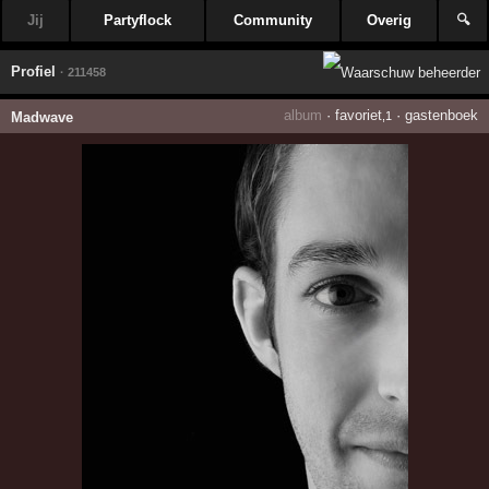
Jij
Partyflock
Community
Overig
🔍
Profiel
· 211458
album
·
favoriet
·
gastenboek
Madwave
,1