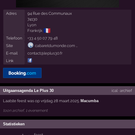
Adres
94 Rue des Communaux
74130
Lyon
🇫🇷
Frankrijk
Telefoon
+33 4 50 07 79 48
Site
cabaretdumonde.com …
E-mail
contact@leplus30.fr
Link
Uitgaansagenda Le Plus 30
ical
·
archief
Laatste feest was op vrijdag 28 maart 2025:
Macumba
toon archief, 1 evenement
Statistieken
1
·
feest