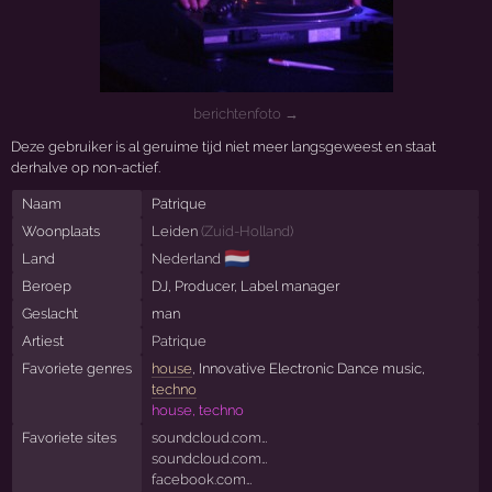
berichtenfoto →
Deze gebruiker is al geruime tijd niet meer langsgeweest en staat
derhalve op non-actief.
Naam
Patrique
Woonplaats
Leiden
(
Zuid-Holland
)
🇳🇱
Land
Nederland
Beroep
DJ, Producer, Label manager
Geslacht
man
Artiest
Patrique
Favoriete genres
house
, Innovative Electronic Dance music,
techno
house, techno
Favoriete sites
soundcloud.com…
soundcloud.com…
facebook.com…