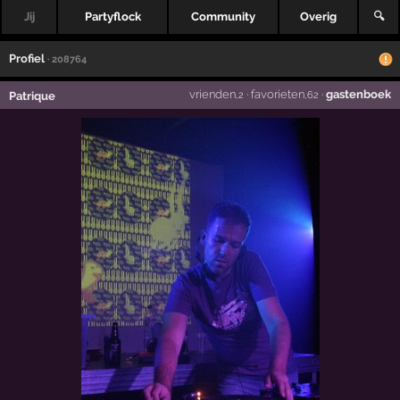
Jij
Partyflock
Community
Overig
🔍
Profiel
· 208764
vrienden
·
favorieten
·
gastenboek
Patrique
,2
,62