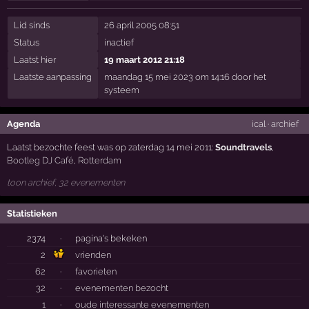
Lid sinds
26 april 2005 08:51
Status
inactief
Laatst hier
19 maart 2012 21:18
Laatste aanpassing
maandag 15 mei 2023 om 14:16 door het
systeem
Agenda
ical
·
archief
Laatst bezochte feest was op zaterdag 14 mei 2011:
Soundtravels
,
Bootleg DJ Café
,
Rotterdam
toon archief, 32 evenementen
Statistieken
2374
·
pagina's bekeken
2
vrienden
62
·
favorieten
32
·
evenementen bezocht
1
·
oude interessante evenementen