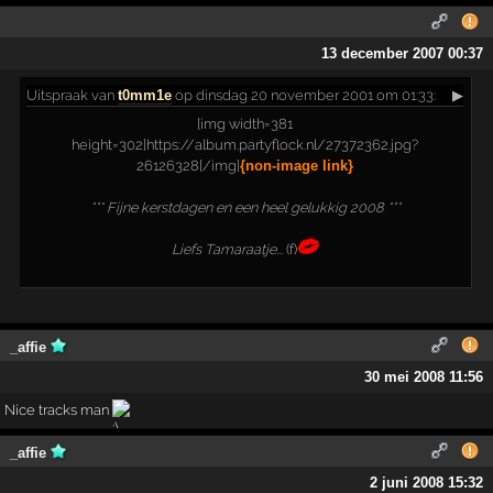
13 december 2007 00:37
Uitspraak
van
t0mm1e
op dinsdag 20 november 2001 om 01:33:
▶
[img width=381
height=302]https://album.partyflock.nl/27372362.jpg?
26126328[/img]
{non-image link}
*** Fijne kerstdagen en een heel gelukkig 2008 ***
Liefs Tamaraatje...
(f)
_affie
30 mei 2008 11:56
Nice tracks man
_affie
2 juni 2008 15:32