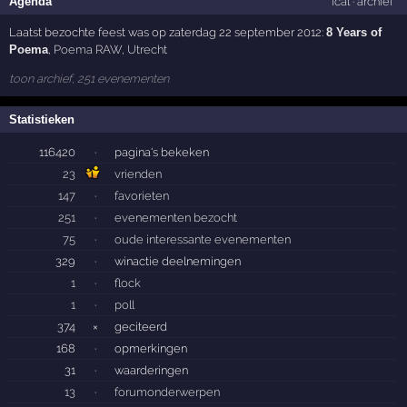
Agenda
ical
·
archief
Laatst bezochte feest was op zaterdag 22 september 2012:
8 Years of
Poema
,
Poema RAW
,
Utrecht
toon archief, 251 evenementen
Statistieken
116420
·
pagina's bekeken
23
vrienden
147
·
favorieten
251
·
evenementen bezocht
75
·
oude interessante evenementen
329
·
winactie deelnemingen
1
·
flock
1
·
poll
374
×
geciteerd
168
·
opmerkingen
31
·
waarderingen
13
·
forumonderwerpen