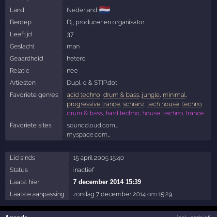
🇳🇱
Land
Nederland
Beroep
Dj, producer en organisator
Leeftijd
37
Geslacht
man
Geaardheid
hetero
Relatie
nee
Artiesten
Dupl-o
&
STIP.dot
Favoriete genres
acid techno
,
drum & bass
,
jungle
,
minimal
,
progressive trance
,
schranz
,
tech house
,
techno
drum & bass, hard techno, house, techno, trance
Favoriete sites
soundcloud.com…
myspace.com…
Lid sinds
15 april 2005 15:40
Status
inactief
Laatst hier
7 december 2014 15:39
Laatste aanpassing
zondag 7 december 2014 om 15:29