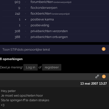
903
·
forumberichten
(
onderwerpenlijst
)
9
·
flockonderwerpen
242
·
flockberichten
(
onderwerpenlijst
)
1
×
positieve karma
1
·
positieveling
308
·
privéberichten verzonden
388
·
privéberichten ontvangen
Toon STIP.dots persoonlijke tekst
8 opmerkingen
Deel je mening!
Log in
of
registreer
13 mei 2007 13:27
Hey peter
Je moet wel opschieten hoor
Sta te springen ff te daten strakjes
<3