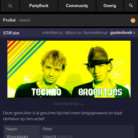
Jij
Partyflock
Community
Overig
🔍
Profiel
· 204419
vrienden
·
album
·
favorieten
·
gastenboek
STIP.dot
,23
,12
,147
,8
berichtenfoto →
Deze gebruiker is al geruime tijd niet meer langsgeweest en staat
derhalve op non-actief.
Naam
Peter
Woonplaats
Utrecht
(
Utrecht
)