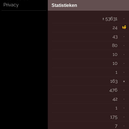
Privacy
Statistieken
± 53631
·
24
43
·
80
·
10
·
10
·
1
·
163
×
476
·
42
·
1
·
175
·
7
·