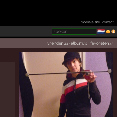
mobiele site
·
contact
🇳🇱
­
vrienden
·
album
·
favorieten
,24
,32
,43
z
,