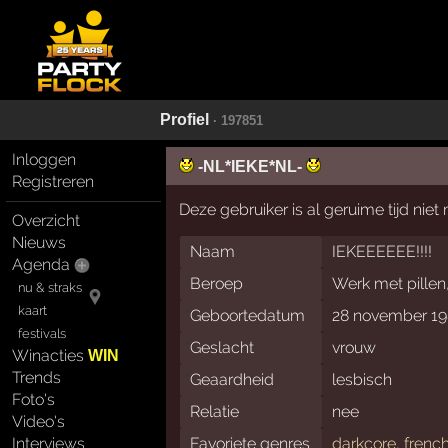
Profiel
· 197851
Inloggen
-NL*IEKE*NL-
Registreren
Deze gebruiker is al geruime tijd nie
Overzicht
Nieuws
Naam
IEKEEEEEE!!!!
Agenda
Beroep
Werk met pillen
nu & straks
kaart
Geboortedatum
28 november 1
festivals
Geslacht
vrouw
Winacties
WIN
Trends
Geaardheid
lesbisch
Foto's
Relatie
nee
Video's
Favoriete genres
darkcore
,
frenc
Interviews