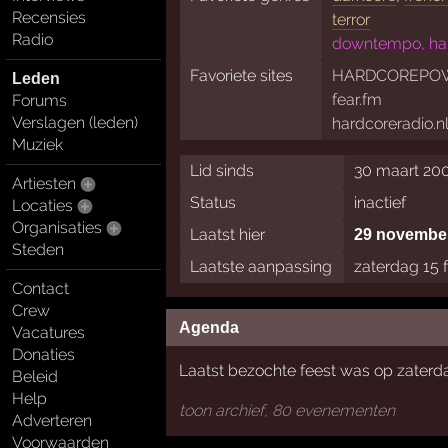
Recensies
terror
Radio
downtempo, har
Favoriete sites
HARDCOREPOW
Leden
fear.fm
Forums
Verslagen (leden)
hardcoreradio.n
Muziek
Lid sinds
30 maart 200
Artiesten
Status
inactief
Locaties
Organisaties
Laatst hier
29 novembe
Steden
Laatste aanpassing
zaterdag 15 
Contact
Crew
Agenda
Vacatures
Donaties
Laatst bezochte feest was op zaterda
Beleid
Help
toon archief, 80 evenementen
Adverteren
Voorwaarden