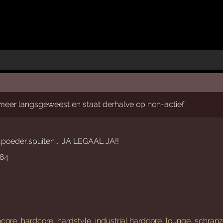
t meer langsgeweest en staat derhalve op non-actief.
,poeder,spuiten .. JA LEGAAL JA!!
984
hcore
,
hardcore
,
hardstyle
,
industrial hardcore
,
lounge
,
schran