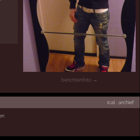
berichtenfoto →
ical
·
archief
en