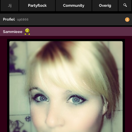
Jij
Partyflock
Community
Overig
🔍
Profiel
· 196866
Sammieee