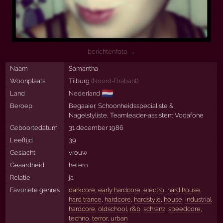
berichtenfoto →
Naam
Samantha
Woonplaats
Tilburg
(
Noord-Brabant
)
🇳🇱
Land
Nederland
Beroep
Begaaier, Schoonheidsspecialiste &
Nagelstyliste, Teamleader-assistent Vodafone
Geboortedatum
31 december 1986
Leeftijd
39
Geslacht
vrouw
Geaardheid
hetero
Relatie
ja
Favoriete genres
darkcore
,
early hardcore
,
electro
,
hard house
,
hard trance
,
hardcore
,
hardstyle
,
house
,
industrial
hardcore
,
oldschool
,
r&b
,
schranz
,
speedcore
,
techno
,
terror
,
urban