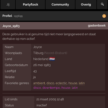
Jij
Partyflock
Community
Overig
🔍
Profiel
· 193695
gastenboek
Joyce_1983
Deze gebruiker is al geruime tijd niet meer langsgeweest en staat
derhalve op non-actief.
Naam
Joyce
Woonplaats
Tilburg
(
Noord-Brabant
)
🇳🇱
Land
Nederland
Geboortedatum
26 mei 1983
Leeftijd
43
Relatie
ja
Favoriete genres
ambient
,
disco
,
eclectic
,
house
,
latin
disco, downtempo, house, latin
Lid sinds
21 maart 2005 12:48
Status
inactief