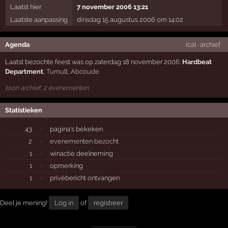
Laatst hier
7 november 2006 13:21
Laatste aanpassing
dinsdag 15 augustus 2006 om 14:02
Agenda
ical
·
archief
Laatst bezochte feest was op zaterdag 18 november 2006:
Hardbeat
Department
,
Tumult
,
Abcoude
toon archief, 2 evenementen
Statistieken
43
·
pagina's bekeken
2
·
evenementen bezocht
1
·
winactie deelneming
1
·
opmerking
1
·
privébericht ontvangen
Deel je mening!
Log in
of
registreer