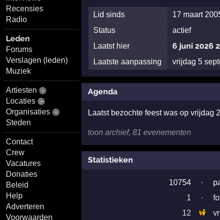
Recensies
Lid sinds
17 maart 200
Radio
Status
actief
Leden
6 juni 2026 
Laatst hier
Forums
Verslagen (leden)
Laatste aanpassing
vrijdag 5 se
Muziek
Artiesten
Agenda
Locaties
Organisaties
Laatst bezochte feest was op vrijdag 
Steden
toon archief, 81 evenementen
Contact
Crew
Statistieken
Vacatures
Donaties
10754
·
p
Beleid
Help
1
·
fo
Adverteren
12
v
Voorwaarden