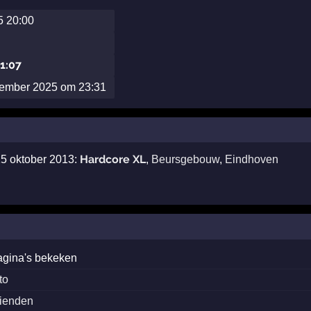
5 20:00
21:07
ptember 2025 om 23:31
Hardcore XL
25 oktober 2013:
,
Beursgebouw
,
Eindhoven
agina's bekeken
to
rienden