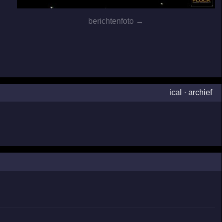
berichtenfoto →
ical
·
archief