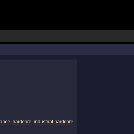
dance
,
hardcore
,
industrial hardcore