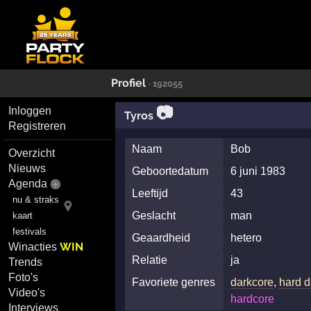
Profiel
· 192055
📷
Inloggen
Tyros
Registreren
Naam
Bob
Overzicht
Nieuws
Geboortedatum
6 juni 1983
Agenda
Leeftijd
43
nu & straks
Geslacht
man
kaart
festivals
Geaardheid
hetero
WIN
Winacties
Relatie
ja
Trends
Foto's
Favoriete genres
darkcore
,
hard 
Video's
hardcore
Interviews