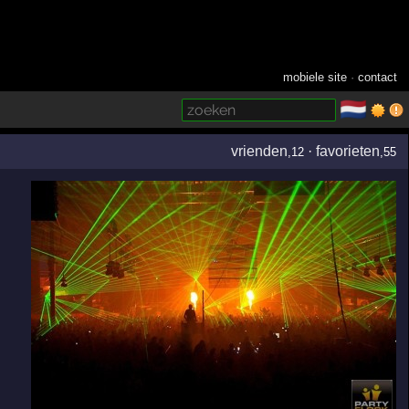
mobiele site
·
contact
🇳🇱
­
vrienden
·
favorieten
,12
,55