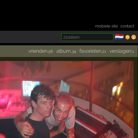
mobiele site
·
contact
🇳🇱
­
vrienden
·
album
·
favorieten
·
verslagen
,56
,34
,21
,1