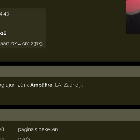
4:43
016
aart 2014 om 23:03
g 1 juni 2013:
Ampl!fire
,
LA
,
Zaandijk
28
·
pagina's bekeken
14
·
foto's