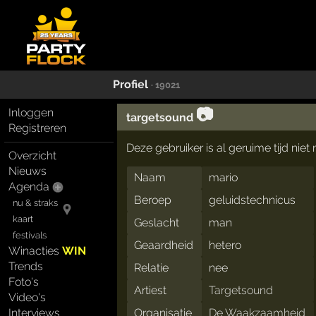
Profiel
· 19021
📷
Inloggen
targetsound
Registreren
Deze gebruiker is al geruime tijd nie
Overzicht
Nieuws
Naam
mario
Agenda
Beroep
geluidstechnicus
nu & straks
kaart
Geslacht
man
festivals
Geaardheid
hetero
Winacties
WIN
Trends
Relatie
nee
Foto's
Artiest
Targetsound
Video's
Interviews
Organisatie
De Waakzaamheid