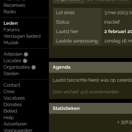
Recensies
Radio
Lid sinds
3 mei 2003 0
Status
inactief
Leden
Forums
Laatst hier
2 februari 2
Verslagen (leden)
Laatste aanpassing
zondag 16 m
Muziek
Artiesten
Locaties
Organisaties
Agenda
Steden
Laatst bezochte feest was op zaterda
Contact
Crew
toon archief, 472 evenementen
Vacatures
Donaties
Statistieken
Beleid
Help
± 3563
Adverteren
Voorwaarden