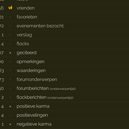
56
vrienden
21
·
favorieten
72
·
evenementen bezocht
1
·
verslag
4
·
flocks
07
×
geciteerd
00
·
opmerkingen
63
·
waarderingen
73
·
forumonderwerpen
40
·
forumberichten
(
onderwerpenlijst
)
2
·
flockberichten
(
onderwerpenlijst
)
4
×
positieve karma
4
·
positievelingen
1
×
negatieve karma