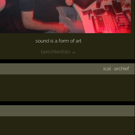
sound is a form of art
berichtenfoto →
ical
·
archief