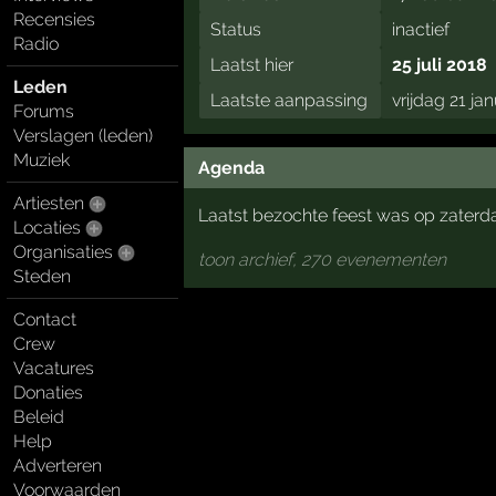
Recensies
Status
inactief
Radio
Laatst hier
25 juli 2018
Leden
Laatste aanpassing
vrijdag 21 ja
Forums
Verslagen (leden)
Muziek
Agenda
Artiesten
Laatst bezochte feest was op zaterd
Locaties
Organisaties
toon archief, 270 evenementen
Steden
Contact
Crew
Vacatures
Donaties
Beleid
Help
Adverteren
Voorwaarden