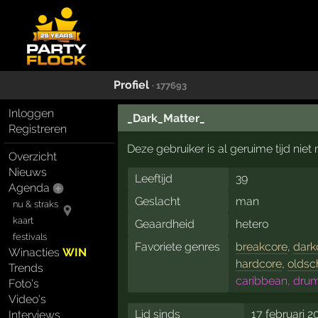
Profiel
· 177693
Inloggen
_Dark_Matter_
Registreren
Deze gebruiker is al geruime tijd nie
Overzicht
Nieuws
Leeftijd
39
Agenda
Geslacht
man
nu & straks
kaart
Geaardheid
hetero
festivals
Favoriete genres
breakcore
,
dark
Winacties
WIN
hardcore
,
oldsc
Trends
caribbean, drum
Foto's
Video's
Lid sinds
17 februari 2
Interviews