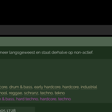
t meer langsgeweest en staat derhalve op non-actief.
core
,
drum & bass
,
early hardcore
,
hardcore
,
industrial
hool
,
reggae
,
schranz
,
techno
,
tekno
 & bass, hard techno, hardcore, techno
005 17:28