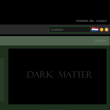
mobiele site
·
contact
🇳🇱
­
album