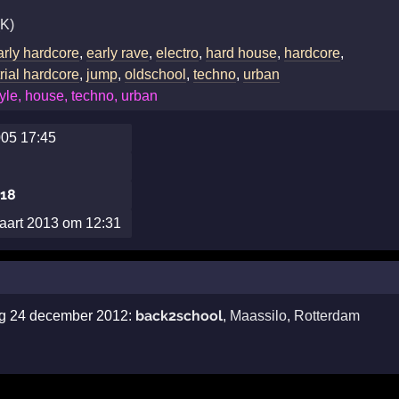
(K)
arly hardcore
,
early rave
,
electro
,
hard house
,
hardcore
,
rial hardcore
,
jump
,
oldschool
,
techno
,
urban
yle, house, techno, urban
005 17:45
018
aart 2013 om 12:31
back2school
ag 24 december 2012:
,
Maassilo
,
Rotterdam