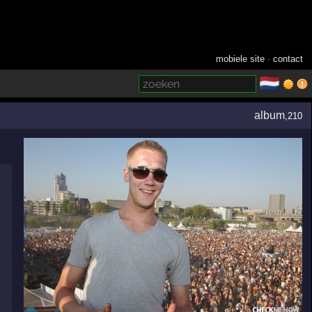
mobiele site
·
contact
🇳🇱
­
album
,210