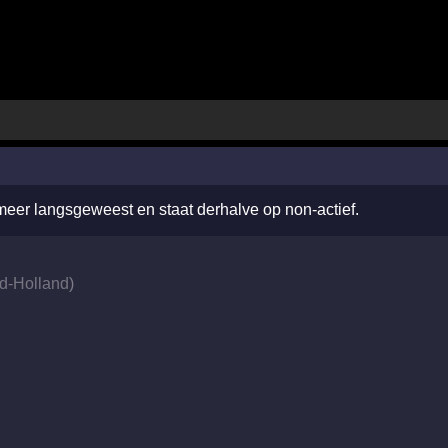
 meer langsgeweest en staat derhalve op non-actief.
d-Holland
)