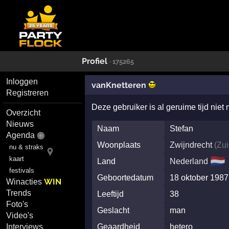
Profiel
· 175265
Inloggen
vanKnetteren
Registreren
Deze gebruiker is al geruime tijd niet
Overzicht
Nieuws
Naam
Stefan
Agenda
Woonplaats
Zwijndrecht
(
Zui
nu & straks
🇳🇱
kaart
Land
Nederland
festivals
Geboortedatum
18 oktober 1987
WIN
Winacties
Trends
Leeftijd
38
Foto's
Geslacht
man
Video's
Interviews
Geaardheid
hetero