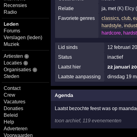
Recensies
Relatie
ja, met
(K) Elcy 
Radio
Favoriete genres
classics
,
club
,
e
Leden
hardstyle
,
indust
Forums
hardcore, hardst
Verslagen (leden)
Muziek
Lid sinds
12 februari 2
Artiesten
Status
inactief
Locaties
22 januari 2
Laatst hier
Organisaties
Steden
Laatste aanpassing
dinsdag 19 m
Contact
Agenda
Crew
Vacatures
Donaties
Laatst bezochte feest was op maand
Beleid
toon archief, 119 evenementen
Help
Adverteren
Voorwaarden